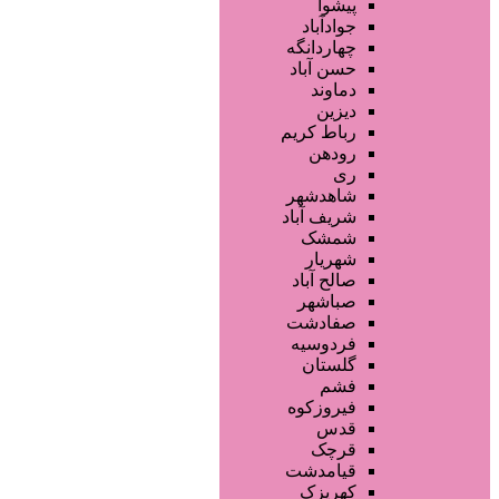
خدمات دندانپزشکی
پیشوا
ماساژ و اسپا
جوادآباد
خدمات لیزر و رفع موهای زائد
چهاردانگه
کلینیک های زیبایی پزشکی
حسن آباد
آرایش دائم
دماوند
خدمات مژه
دیزین
سایر خدمات
رباط کریم
رودهن
ری
شاهدشهر
شریف آباد
شمشک
شهریار
صالح آباد
صباشهر
صفادشت
فردوسیه
گلستان
فشم
فیروزکوه
قدس
قرچک
قیامدشت
کهریزک