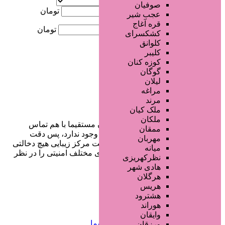
موقعیت
صوفیان
کمترین قیمت
تومان
عجب شیر
قره آغاج
بیشترین قیمت
تومان
کشکسرای
کلوانق
جستجو
کلیبر
کوزه کنان
گوگان
لیلان
مراغه
مرند
ملک کیان
ملکان
در سایت تبلیغاتی مرکز زیبایی کاربران مستقیما با هم تماس
ممقان
می‌گیرند و هیچ واسطه‌ای در این میان وجود ندارد، پس دقت
مهربان
فرمایید که در خرید و فروشِ شما سایت مرکز زیبایی هیچ دخالتی
میانه
نداشته و کاربران باید خودشان جنبه‌های مختلف امنیتی را در نظر
نظرکهریزی
بگیرند.
هادی شهر
هرگلان
هریس
هشترود
دسترسی سریع
هوراند
وایقان
صفحه اختصاصی کسب و کار شما
ورزقان