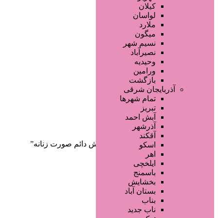
صفحه اصلی
کیلان
آگهی انبوه
لواسان
طراحی سایت
ملارد
صفحه اختصاصی
میگون
لیست سایتهای تبلیغاتی
نسیم شهر
نصیرآباد
وحیدیه
ورامین
بازگشت
آذربایجان شرقی
تمام شهر‌ها
تبریز
دسته‌بندی‌ها
آبش احمد
ثبت آگهی
آذرشهر
آقکند
خانه
/ محصولات برچسب خورده “آرایش دائم صورت زنانه”
اسکو
اهر
ایلخچی
باسمنج
بخشایش
بستان آباد
بناب
ناب جدید