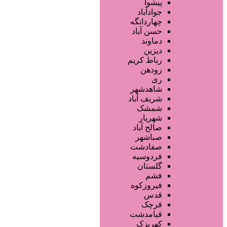
سالن ها و خدمات آرایشگاهی
پیشوا
آرایشگاه زنانه
جوادآباد
آرایشگاه مردانه
چهاردانگه
سالن زیبایی عروس
حسن آباد
سالن VIP
دماوند
آرایشگاه کودک
دیزین
سایر خدمات
رباط کریم
رودهن
ری
شاهدشهر
شریف آباد
شمشک
شهریار
صالح آباد
صباشهر
صفادشت
فردوسیه
گلستان
فشم
فیروزکوه
قدس
قرچک
قیامدشت
کهریزک