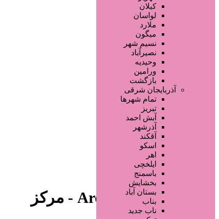
صفحه اصلی
کیلان
آگهی انبوه
لواسان
طراحی سایت
ملارد
صفحه اختصاصی
میگون
لیست سایتهای تبلیغاتی
نسیم شهر
نصیرآباد
وحیدیه
ورامین
بازگشت
آذربایجان شرقی
تمام شهر‌ها
تبریز
دسته‌بندی‌ها
آبش احمد
ثبت آگهی
آذرشهر
آقکند
خانه
/ فروشگاه ها
اسکو
اهر
ایلخچی
باسمنج
بخشایش
بستان آباد
فروشگاه ها Archives - مرکز
بناب
ناب جدید
زیبایی