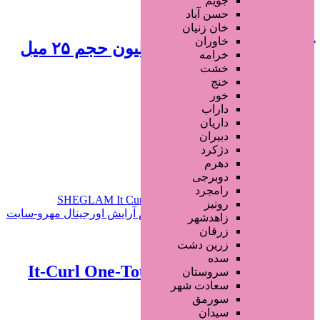
جویم
حسن آباد
550,000 تومان
خان زنیان
خاوران
کرم دئودورانت 7 روزه کلیون حجم ۲۵ میل
خرامه
خشت
1 سال قبل
خنج
خور
محصولات آرایشی
داراب
داریان
دبیران
افزودن به علاقه‌مندی
476 بازدید
دژکرد
دهرم
خراسان رضوی
مشهد
دوبرجی
رامجرد
رونیز
زاهدشهر
زرقان
3,900,000 تومان
زرین دشت
سده
دستگاه فر مو شیگلم It-Curl One-Touch
سروستان
سعادت شهر
سایز ۲۵ میل
سورمق
سیدان