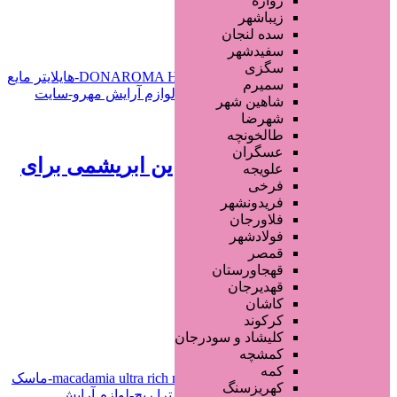
زواره
افزودن به علاقه‌مندی
379 بازدید
زیباشهر
سده لنجان
خراسان رضوی
مشهد
سفیدشهر
سگزی
سمیرم
شاهین شهر
شهرضا
750,000 تومان
طالخونچه
عسگران
هایلایتر مایع دوناروما | شاین ابریشمی برای
علویجه
فرخی
میکاپ‌ حرفه‌ای
فریدونشهر
فلاورجان
1 سال قبل
فولادشهر
قمصر
محصولات آرایشی
قهجاورستان
قهدیرجان
کاشان
افزودن به علاقه‌مندی
378 بازدید
کرکوند
کلیشاد و سودرجان
خراسان رضوی
مشهد
کمشچه
کمه
کهریزسنگ