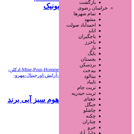
بازگشت
صاف‌کننده مو با فناوری آیونیک
خراسان رضوی
تمام شهر‌ها
1 سال قبل
مشهد
احمدآباد صولت
محصولات آرایشی
انابد
باجگیران
باخرز
افزودن به علاقه‌مندی
396 بازدید
بار
بایگ
خراسان رضوی
مشهد
بجستان
بردسکن
بیدخت
بینالود
تایباد
تماس بگیرید
تربت جام
تربت حیدریه
ادكلن ادوتويلت ماين پور هوم سبز آبی برند
جغتای
جنگل
مارک جوزف
چاشلو
چکنه
1 سال قبل
چناران
خرو
محصولات آرایشی
خلیل آباد