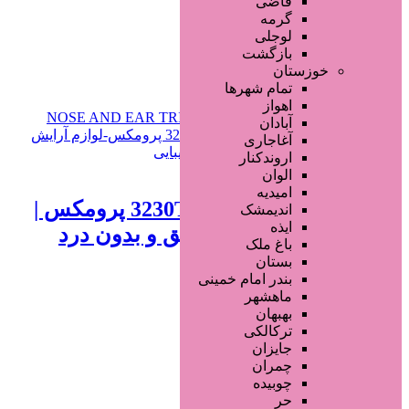
قاضی
گرمه
لوجلی
افزودن به علاقه‌مندی
444 بازدید
بازگشت
خوزستان
خراسان رضوی
مشهد
تمام شهر‌ها
اهواز
آبادان
آغاجاری
اروندکنار
795,000 تومان
الوان
امیدیه
موزن گوش و بینی مدل 3230T پرومکس |
اندیمشک
ایذه
Promax 3230، اصلاح دقیق و بدون درد
باغ ملک
بستان
1 سال قبل
بندر امام خمینی
ماهشهر
محصولات آرایشی
بهبهان
ترکالکی
جایزان
افزودن به علاقه‌مندی
477 بازدید
چمران
چوبیده
خراسان رضوی
مشهد
حر