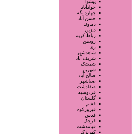
فروشگاه ها
پیشوا
محصولات آرایشی
جوادآباد
تجهیزات سالن زیبایی
چهاردانگه
محصولات پوست
حسن آباد
محصولات مو
دماوند
خدمات دندانپزشکی
دیزین
سایر خدمات
رباط کریم
رودهن
ری
شاهدشهر
شریف آباد
شمشک
شهریار
صالح آباد
صباشهر
صفادشت
فردوسیه
گلستان
فشم
فیروزکوه
قدس
قرچک
قیامدشت
کهریزک