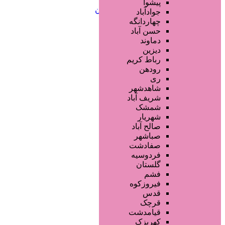
خدمات ابرو
پیشوا
خدمات تناسب اندام و زیبایی بدن
جوادآباد
خدمات پوست و زیبایی
چهاردانگه
خدمات ویژه و سیار
حسن آباد
خدمات ناخن
دماوند
خدمات مو
دیزین
سایر خدمات
رباط کریم
رودهن
ری
شاهدشهر
شریف آباد
شمشک
شهریار
صالح آباد
صباشهر
صفادشت
فردوسیه
گلستان
فشم
فیروزکوه
قدس
قرچک
قیامدشت
کهریزک