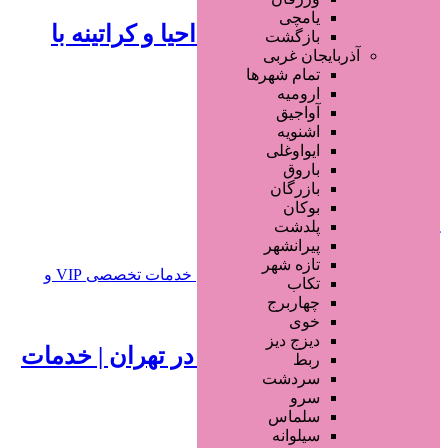
یامچی
رنگ و لایت مو | پروتئینه، احیا و کراتینه با
بازگشت
آذربایجان غربی
متریال خارجی
تمام شهر‌ها
ارومیه
2 ماه قبل
آواجیق
اشنویه
آرایشگاه زنانه
ایواوغلی
باروق
بازرگان
افزودن به علاقه‌مندی
70 بازدید
بوکان
پلدشت
تهران
تهران
پیرانشهر
تازه شهر
تکاب
چهاربرج
700,000 تومان
خوی
دیزج دیز
فشیال و پاکسازی پوست در تهران | خدمات
ربط
سردشت
تخصصی VIP و درمانی
سرو
سلماس
2 ماه قبل
سیلوانه