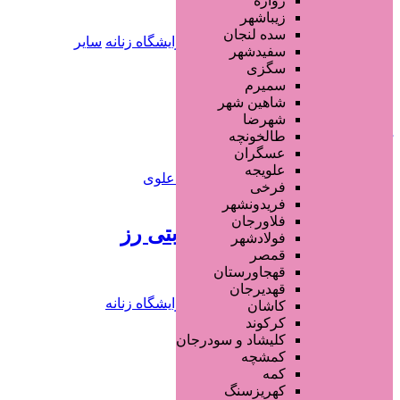
زواره
6 سال قبل
زیباشهر
سده لنجان
سالن ها و خدمات آرایشگاهی
آرایشگاه زنانه
سایر
سفیدشهر
خدمات
سگزی
سمیرم
شاهین شهر
افزودن به علاقه‌مندی
2251 بازدید
شهرضا
طالخونچه
کرمان
کرمان
عسگران
علویجه
فرخی
تماس بگیرید
فریدونشهر
فلاورجان
خدمات آرایشی و زیبایی بتی رز
فولادشهر
قمصر
قهجاورستان
6 سال قبل
قهدیرجان
سالن ها و خدمات آرایشگاهی
آرایشگاه زنانه
کاشان
کرکوند
جستجو پیشرفته
کلیشاد و سودرجان
کمشچه
کمه
×
کهریزسنگ