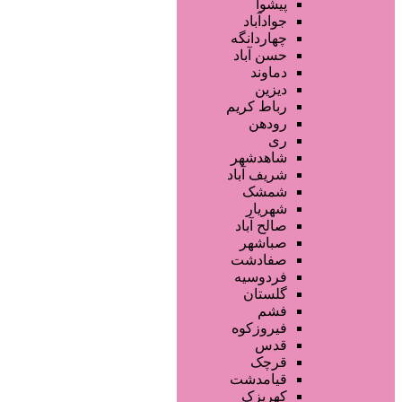
فروشگاه ها
پیشوا
تجهیزات سالن زیبایی
جوادآباد
محصولات پوست
چهاردانگه
محصولات مو
حسن آباد
محصولات آرایشی
دماوند
خدمات دندانپزشکی
دیزین
سایر خدمات
رباط کریم
رودهن
ری
شاهدشهر
شریف آباد
شمشک
شهریار
صالح آباد
صباشهر
صفادشت
فردوسیه
گلستان
فشم
فیروزکوه
قدس
قرچک
قیامدشت
کهریزک