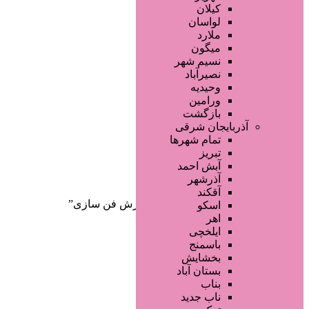
صفحه اصلی
کیلان
آگهی انبوه
لواسان
طراحی سایت
ملارد
صفحه اختصاصی
میگون
لیست سایتهای تبلیغاتی
نسیم شهر
نصیرآباد
وحیدیه
ورامین
بازگشت
آذربایجان شرقی
تمام شهر‌ها
تبریز
دسته‌بندی‌ها
آبش احمد
ثبت آگهی
آذرشهر
آقکند
خانه
/ محصولات برچسب خورده “آموزش فن سازی”
اسکو
اهر
ایلخچی
باسمنج
بخشایش
بستان آباد
بناب
ناب جدید