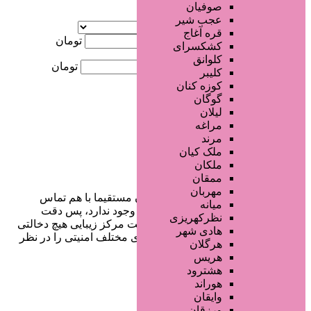
صوفیان
آگهی ویژه
عجب شیر
موقعیت
قره آغاج
کمترین قیمت
تومان
کشکسرای
کلوانق
بیشترین قیمت
تومان
کلیبر
کوزه کنان
جستجو
گوگان
لیلان
مراغه
مرند
ملک کیان
ملکان
ممقان
مهربان
در سایت تبلیغاتی مرکز زیبایی کاربران مستقیما با هم تماس
میانه
می‌گیرند و هیچ واسطه‌ای در این میان وجود ندارد، پس دقت
نظرکهریزی
فرمایید که در خرید و فروشِ شما سایت مرکز زیبایی هیچ دخالتی
هادی شهر
نداشته و کاربران باید خودشان جنبه‌های مختلف امنیتی را در نظر
هرگلان
بگیرند.
هریس
هشترود
هوراند
وایقان
دسترسی سریع
ورزقان