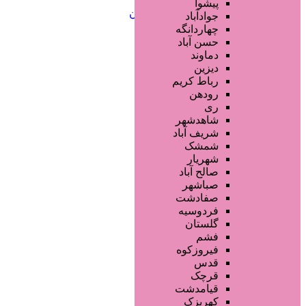
خدمات ابرو
پیشوا
خدمات تناسب اندام و زیبایی بدن
جوادآباد
خدمات پوست و زیبایی
چهاردانگه
خدمات ویژه و سیار
حسن آباد
خدمات ناخن
دماوند
خدمات مو
دیزین
سایر خدمات
رباط کریم
رودهن
ری
شاهدشهر
شریف آباد
شمشک
شهریار
صالح آباد
صباشهر
صفادشت
فردوسیه
گلستان
فشم
فیروزکوه
قدس
قرچک
قیامدشت
کهریزک