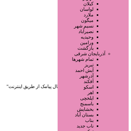
صفحه اصلی
کیلان
آگهی انبوه
لواسان
طراحی سایت
ملارد
صفحه اختصاصی
میگون
لیست سایتهای تبلیغاتی
نسیم شهر
نصیرآباد
وحیدیه
ورامین
بازگشت
آذربایجان شرقی
تمام شهر‌ها
تبریز
دسته‌بندی‌ها
آبش احمد
ثبت آگهی
آذرشهر
آقکند
خانه
/ محصولات برچسب خورده “ارسال پیامک از طریق اینترنت”
اسکو
اهر
ایلخچی
باسمنج
بخشایش
بستان آباد
بناب
ناب جدید