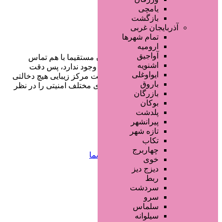
یامچی
بازگشت
آذربایجان غربی
تمام شهر‌ها
ارومیه
آواجیق
در سایت تبلیغاتی مرکز زیبایی کاربران مستقیما با هم تماس
اشنویه
می‌گیرند و هیچ واسطه‌ای در این میان وجود ندارد، پس دقت
ایواوغلی
فرمایید که در خرید و فروشِ شما سایت مرکز زیبایی هیچ دخالتی
باروق
نداشته و کاربران باید خودشان جنبه‌های مختلف امنیتی را در نظر
بازرگان
بگیرند.
بوکان
پلدشت
پیرانشهر
دسترسی سریع
تازه شهر
تکاب
چهاربرج
صفحه اختصاصی کسب و کار شما
خوی
ثبت آگهی انبوه تبلیغاتی
دیزج دیز
سفارش رپورتاژ آگهی
ربط
طراحی سایت : ققنوس پارس
سردشت
سرو
تماس با ما
سلماس
سیلوانه