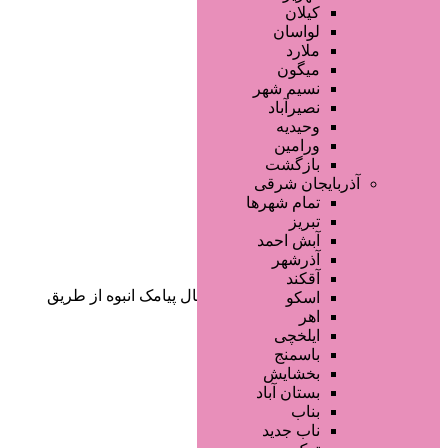
صفحه اصلی
کیلان
آگهی انبوه
لواسان
طراحی سایت
ملارد
صفحه اختصاصی
میگون
لیست سایتهای تبلیغاتی
نسیم شهر
نصیرآباد
وحیدیه
ورامین
بازگشت
آذربایجان شرقی
تمام شهر‌ها
تبریز
دسته‌بندی‌ها
آبش احمد
ثبت آگهی
آذرشهر
آقکند
خانه
/ محصولات برچسب خورده “ارسال پیامک انبوه از طریق
اسکو
اینترنت”
اهر
ایلخچی
باسمنج
بخشایش
بستان آباد
بناب
ناب جدید