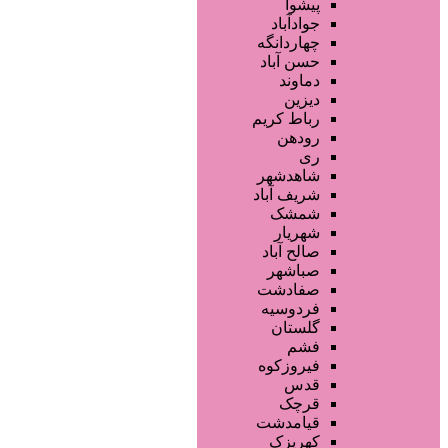
آرایشگاه زنانه
پیشوا
آرایشگاه مردانه
جوادآباد
سالن زیبایی عروس
چهاردانگه
سالن VIP
حسن آباد
آرایشگاه کودک
دماوند
آموزش خدمات زیبایی
دیزین
سایر خدمات
رباط کریم
رودهن
ری
شاهدشهر
شریف آباد
شمشک
شهریار
صالح آباد
صباشهر
صفادشت
فردوسیه
گلستان
فشم
فیروزکوه
قدس
قرچک
قیامدشت
کهریزک