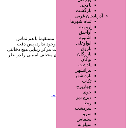
یامچی
بازگشت
آذربایجان غربی
تمام شهر‌ها
ارومیه
آواجیق
اشنویه
در سایت تبلیغاتی مرکز زیبایی کاربران مستقیما با هم تماس
ایواوغلی
می‌گیرند و هیچ واسطه‌ای در این میان وجود ندارد، پس دقت
باروق
فرمایید که در خرید و فروشِ شما سایت مرکز زیبایی هیچ دخالتی
بازرگان
نداشته و کاربران باید خودشان جنبه‌های مختلف امنیتی را در نظر
بوکان
بگیرند.
پلدشت
پیرانشهر
تازه شهر
دسترسی سریع
تکاب
چهاربرج
خوی
صفحه اختصاصی کسب و کار شما
دیزج دیز
ثبت آگهی انبوه تبلیغاتی
ربط
سفارش رپورتاژ آگهی
سردشت
طراحی سایت : ققنوس پارس
سرو
سلماس
تماس با ما
سیلوانه