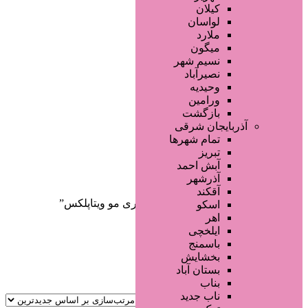
صفحه اصلی
کیلان
آگهی انبوه
لواسان
طراحی سایت
ملارد
صفحه اختصاصی
میگون
لیست سایتهای تبلیغاتی
نسیم شهر
نصیرآباد
وحیدیه
ورامین
بازگشت
آذربایجان شرقی
تمام شهر‌ها
تبریز
دسته‌بندی‌ها
آبش احمد
ثبت آگهی
آذرشهر
آقکند
خانه
/ محصولات برچسب خورده “اسپری مو ویتاپلکس”
اسکو
اهر
ایلخچی
باسمنج
بخشایش
بستان آباد
بناب
ناب جدید
جستجو پیشرفته