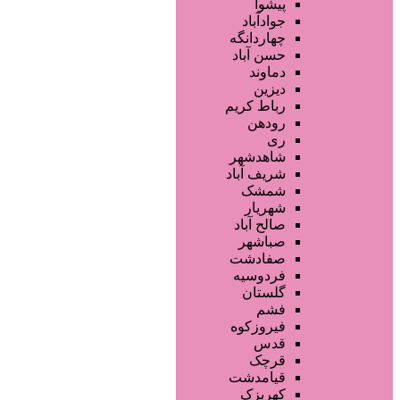
تجهیزات سالن زیبایی
پیشوا
محصولات پوست
جوادآباد
محصولات مو
چهاردانگه
خدمات دندانپزشکی
حسن آباد
ماساژ و اسپا
دماوند
خدمات لیزر و رفع موهای زائد
دیزین
سایر خدمات
رباط کریم
رودهن
ری
شاهدشهر
شریف آباد
شمشک
شهریار
صالح آباد
صباشهر
صفادشت
فردوسیه
گلستان
فشم
فیروزکوه
قدس
قرچک
قیامدشت
کهریزک