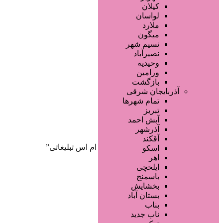
صفحه اصلی
کیلان
آگهی انبوه
لواسان
طراحی سایت
ملارد
صفحه اختصاصی
میگون
لیست سایتهای تبلیغاتی
نسیم شهر
نصیرآباد
وحیدیه
ورامین
بازگشت
آذربایجان شرقی
تمام شهر‌ها
تبریز
دسته‌بندی‌ها
آبش احمد
ثبت آگهی
آذرشهر
آقکند
خانه
/ محصولات برچسب خورده “اس ام اس تبلیغاتی”
اسکو
اهر
ایلخچی
باسمنج
بخشایش
بستان آباد
بناب
ناب جدید