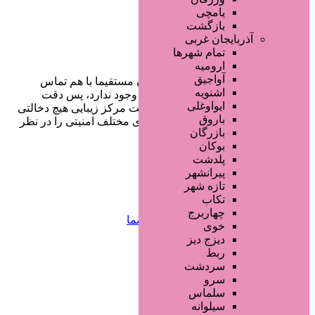
یامچی
بازگشت
آذربایجان غربی
تمام شهر‌ها
ارومیه
آواجیق
در سایت تبلیغاتی مرکز زیبایی کاربران مستقیما با هم تماس
اشنویه
می‌گیرند و هیچ واسطه‌ای در این میان وجود ندارد، پس دقت
ایواوغلی
فرمایید که در خرید و فروشِ شما سایت مرکز زیبایی هیچ دخالتی
باروق
نداشته و کاربران باید خودشان جنبه‌های مختلف امنیتی را در نظر
بازرگان
بگیرند.
بوکان
پلدشت
پیرانشهر
دسترسی سریع
تازه شهر
تکاب
چهاربرج
صفحه اختصاصی کسب و کار شما
خوی
ثبت آگهی انبوه تبلیغاتی
دیزج دیز
سفارش رپورتاژ آگهی
ربط
طراحی سایت : ققنوس پارس
سردشت
سرو
تماس با ما
سلماس
سیلوانه