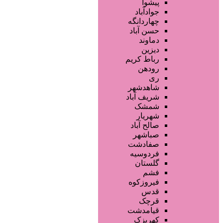
سالن ها و خدمات آرایشگاهی
پیشوا
آرایشگاه زنانه
جوادآباد
آرایشگاه مردانه
چهاردانگه
سالن زیبایی عروس
حسن آباد
سالن VIP
دماوند
آرایشگاه کودک
دیزین
سایر خدمات
رباط کریم
رودهن
ری
شاهدشهر
شریف آباد
شمشک
شهریار
صالح آباد
صباشهر
صفادشت
فردوسیه
گلستان
فشم
فیروزکوه
قدس
قرچک
قیامدشت
کهریزک