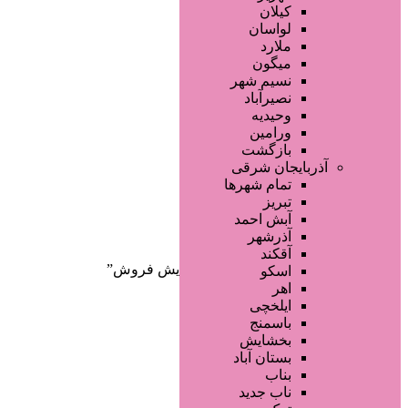
صفحه اصلی
کیلان
آگهی انبوه
لواسان
طراحی سایت
ملارد
صفحه اختصاصی
میگون
لیست سایتهای تبلیغاتی
نسیم شهر
نصیرآباد
وحیدیه
ورامین
بازگشت
آذربایجان شرقی
تمام شهر‌ها
تبریز
دسته‌بندی‌ها
آبش احمد
ثبت آگهی
آذرشهر
آقکند
خانه
/ محصولات برچسب خورده “افزایش فروش”
اسکو
اهر
ایلخچی
باسمنج
بخشایش
بستان آباد
بناب
ناب جدید