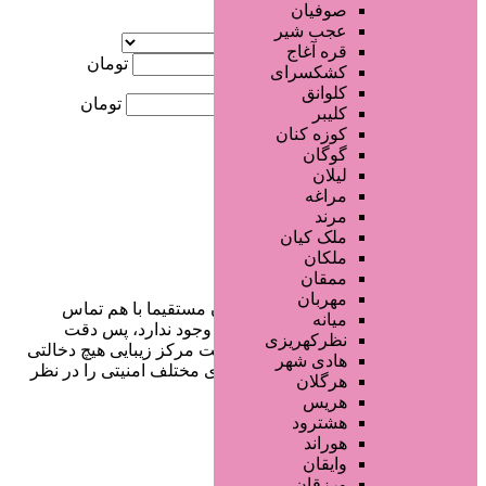
صوفیان
آگهی ویژه
عجب شیر
موقعیت
قره آغاج
کمترین قیمت
تومان
کشکسرای
کلوانق
بیشترین قیمت
تومان
کلیبر
کوزه کنان
جستجو
گوگان
لیلان
مراغه
مرند
ملک کیان
ملکان
ممقان
مهربان
در سایت تبلیغاتی مرکز زیبایی کاربران مستقیما با هم تماس
میانه
می‌گیرند و هیچ واسطه‌ای در این میان وجود ندارد، پس دقت
نظرکهریزی
فرمایید که در خرید و فروشِ شما سایت مرکز زیبایی هیچ دخالتی
هادی شهر
نداشته و کاربران باید خودشان جنبه‌های مختلف امنیتی را در نظر
هرگلان
بگیرند.
هریس
هشترود
هوراند
وایقان
دسترسی سریع
ورزقان