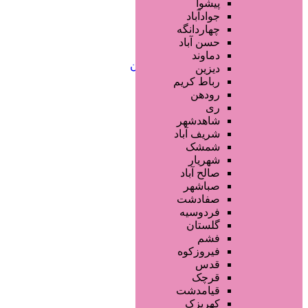
خدمات لیزر و رفع موهای زائد
پیشوا
کلینیک های زیبایی پزشکی
جوادآباد
آرایش دائم
چهاردانگه
خدمات مژه
حسن آباد
خدمات ابرو
دماوند
خدمات تناسب اندام و زیبایی بدن
دیزین
سایر خدمات
رباط کریم
رودهن
ری
شاهدشهر
شریف آباد
شمشک
شهریار
صالح آباد
صباشهر
صفادشت
فردوسیه
گلستان
فشم
فیروزکوه
قدس
قرچک
قیامدشت
کهریزک