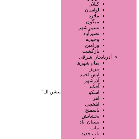
صفحه اصلی
کیلان
آگهی انبوه
لواسان
طراحی سایت
ملارد
صفحه اختصاصی
میگون
لیست سایتهای تبلیغاتی
نسیم شهر
نصیرآباد
وحیدیه
ورامین
بازگشت
آذربایجان شرقی
تمام شهر‌ها
تبریز
دسته‌بندی‌ها
آبش احمد
ثبت آگهی
آذرشهر
آقکند
خانه
/ محصولات برچسب خورده “اکستنشن ال”
اسکو
اهر
ایلخچی
باسمنج
بخشایش
بستان آباد
بناب
ناب جدید