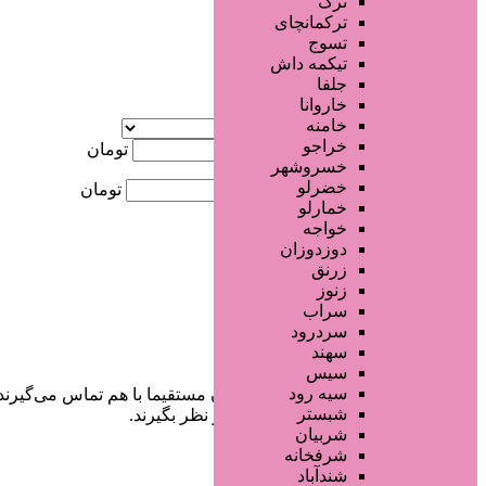
ترک
جستجو پیشرفته
ترکمانچای
تسوج
×
تیکمه داش
جلفا
خاروانا
آگهی ویژه
خامنه
موقعیت
خراجو
کمترین قیمت
تومان
خسروشهر
خضرلو
بیشترین قیمت
تومان
خمارلو
خواجه
جستجو
دوزدوزان
زرنق
زنوز
سراب
سردرود
سهند
سیس
سیه رود
در سایت تبلیغاتی مرکز زیبایی کاربران مستقیما با هم تماس می‌گیرند
شبستر
خودشان جنبه‌های مختلف امنیتی را در نظر بگیرند.
شربیان
شرفخانه
شندآباد