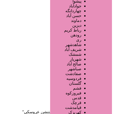
محصولات آرایشی
پیشوا
تجهیزات سالن زیبایی
جوادآباد
محصولات پوست
چهاردانگه
محصولات مو
حسن آباد
خدمات دندانپزشکی
دماوند
ماساژ و اسپا
دیزین
سایر خدمات
رباط کریم
رودهن
ری
شاهدشهر
شریف آباد
شمشک
شهریار
صالح آباد
صفحه اصلی
صباشهر
آگهی انبوه
صفادشت
طراحی سایت
فردوسیه
صفحه اختصاصی
گلستان
لیست سایتهای تبلیغاتی
فشم
فیروزکوه
دسته‌بندی‌ها
قدس
ثبت آگهی
قرچک
قیامدشت
خانه
/ محصولات برچسب خورده “اکستنشن عروسکی”
کهریزک