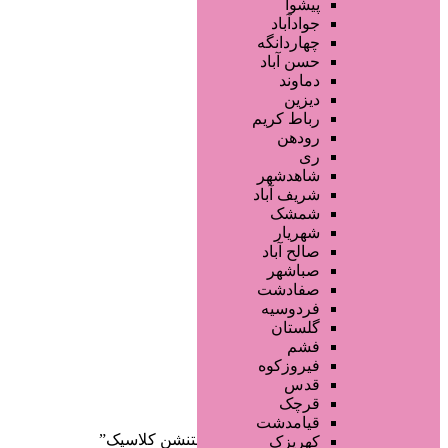
فروشگاه ها
پیشوا
تجهیزات سالن زیبایی
جوادآباد
محصولات پوست
چهاردانگه
محصولات مو
حسن آباد
محصولات آرایشی
دماوند
خدمات دندانپزشکی
دیزین
سایر خدمات
رباط کریم
رودهن
ری
شاهدشهر
شریف آباد
شمشک
شهریار
صالح آباد
صفحه اصلی
صباشهر
آگهی انبوه
صفادشت
طراحی سایت
فردوسیه
صفحه اختصاصی
گلستان
لیست سایتهای تبلیغاتی
فشم
فیروزکوه
دسته‌بندی‌ها
قدس
ثبت آگهی
قرچک
قیامدشت
خانه
/ محصولات برچسب خورده “اکستنشن کلاسیک”
کهریزک