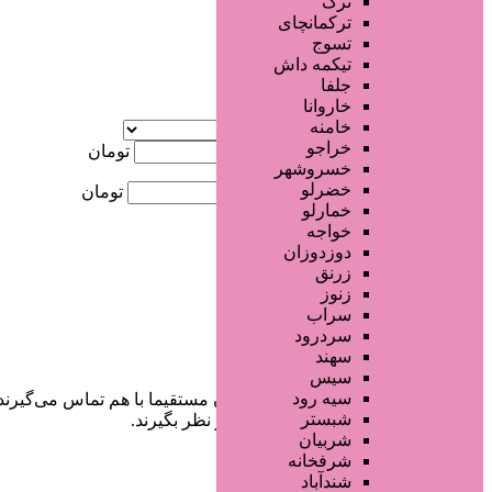
ترک
جستجو پیشرفته
ترکمانچای
تسوج
×
تیکمه داش
جلفا
خاروانا
آگهی ویژه
خامنه
موقعیت
خراجو
کمترین قیمت
تومان
خسروشهر
خضرلو
بیشترین قیمت
تومان
خمارلو
خواجه
جستجو
دوزدوزان
زرنق
زنوز
سراب
سردرود
سهند
سیس
سیه رود
در سایت تبلیغاتی مرکز زیبایی کاربران مستقیما با هم تماس می‌گیرند
شبستر
خودشان جنبه‌های مختلف امنیتی را در نظر بگیرند.
شربیان
شرفخانه
شندآباد