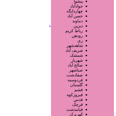
خدمات لیزر و رفع موهای زائد
پیشوا
کلینیک های زیبایی پزشکی
جوادآباد
آرایش دائم
چهاردانگه
خدمات مژه
حسن آباد
خدمات ابرو
دماوند
خدمات تناسب اندام و زیبایی بدن
دیزین
سایر خدمات
رباط کریم
رودهن
ری
شاهدشهر
شریف آباد
شمشک
شهریار
صالح آباد
صباشهر
صفادشت
فردوسیه
گلستان
فشم
فیروزکوه
قدس
قرچک
قیامدشت
کهریزک