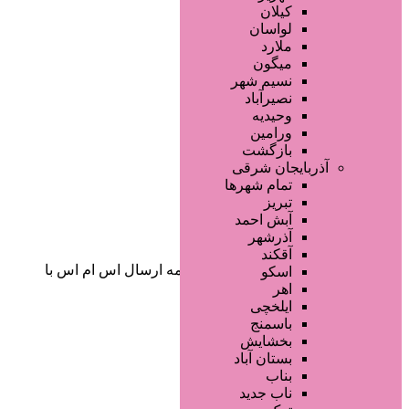
صفحه اصلی
کیلان
آگهی انبوه
لواسان
طراحی سایت
ملارد
صفحه اختصاصی
میگون
لیست سایتهای تبلیغاتی
نسیم شهر
نصیرآباد
وحیدیه
ورامین
بازگشت
آذربایجان شرقی
تمام شهر‌ها
تبریز
دسته‌بندی‌ها
آبش احمد
ثبت آگهی
آذرشهر
آقکند
خانه
/ محصولات برچسب خورده “برنامه ارسال اس ام اس با
اسکو
اینترنت”
اهر
ایلخچی
باسمنج
بخشایش
بستان آباد
بناب
ناب جدید