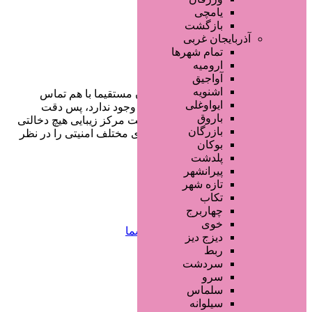
یامچی
بازگشت
آذربایجان غربی
تمام شهر‌ها
ارومیه
آواجیق
اشنویه
در سایت تبلیغاتی مرکز زیبایی کاربران مستقیما با هم تماس
ایواوغلی
می‌گیرند و هیچ واسطه‌ای در این میان وجود ندارد، پس دقت
باروق
فرمایید که در خرید و فروشِ شما سایت مرکز زیبایی هیچ دخالتی
بازرگان
نداشته و کاربران باید خودشان جنبه‌های مختلف امنیتی را در نظر
بوکان
بگیرند.
پلدشت
پیرانشهر
تازه شهر
دسترسی سریع
تکاب
چهاربرج
خوی
صفحه اختصاصی کسب و کار شما
دیزج دیز
ثبت آگهی انبوه تبلیغاتی
ربط
سفارش رپورتاژ آگهی
سردشت
طراحی سایت : ققنوس پارس
سرو
سلماس
تماس با ما
سیلوانه