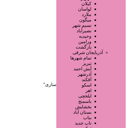
صفحه اصلی
کیلان
آگهی انبوه
لواسان
طراحی سایت
ملارد
صفحه اختصاصی
میگون
لیست سایتهای تبلیغاتی
نسیم شهر
نصیرآباد
وحیدیه
ورامین
بازگشت
آذربایجان شرقی
تمام شهر‌ها
تبریز
دسته‌بندی‌ها
آبش احمد
ثبت آگهی
آذرشهر
آقکند
خانه
/ محصولات برچسب خورده “برندسازی”
اسکو
اهر
ایلخچی
باسمنج
بخشایش
بستان آباد
بناب
ناب جدید