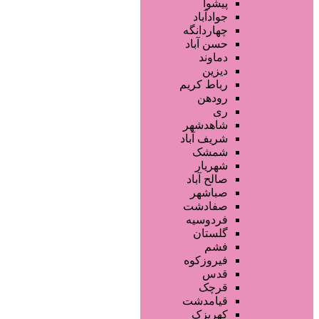
فروشگاه ها
پیشوا
محصولات پوست
جوادآباد
محصولات مو
چهاردانگه
محصولات آرایشی
حسن آباد
تجهیزات سالن زیبایی
دماوند
خدمات دندانپزشکی
دیزین
سایر خدمات
رباط کریم
رودهن
ری
شاهدشهر
شریف آباد
شمشک
شهریار
صالح آباد
صباشهر
صفادشت
فردوسیه
گلستان
فشم
فیروزکوه
قدس
قرچک
قیامدشت
کهریزک