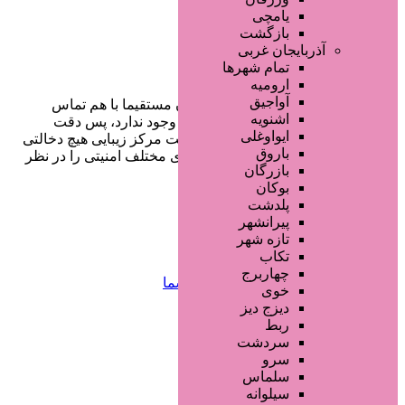
یامچی
بازگشت
آذربایجان غربی
تمام شهر‌ها
ارومیه
آواجیق
در سایت تبلیغاتی مرکز زیبایی کاربران مستقیما با هم تماس
اشنویه
می‌گیرند و هیچ واسطه‌ای در این میان وجود ندارد، پس دقت
ایواوغلی
فرمایید که در خرید و فروشِ شما سایت مرکز زیبایی هیچ دخالتی
باروق
نداشته و کاربران باید خودشان جنبه‌های مختلف امنیتی را در نظر
بازرگان
بگیرند.
بوکان
پلدشت
پیرانشهر
دسترسی سریع
تازه شهر
تکاب
چهاربرج
صفحه اختصاصی کسب و کار شما
خوی
ثبت آگهی انبوه تبلیغاتی
دیزج دیز
سفارش رپورتاژ آگهی
ربط
طراحی سایت : ققنوس پارس
سردشت
سرو
تماس با ما
سلماس
سیلوانه