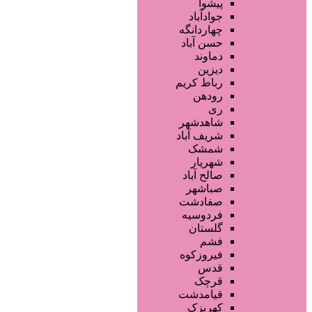
فروشگاه ها
پیشوا
محصولات آرایشی
جوادآباد
تجهیزات سالن زیبایی
چهاردانگه
محصولات پوست
حسن آباد
محصولات مو
دماوند
خدمات دندانپزشکی
دیزین
سایر خدمات
رباط کریم
رودهن
ری
شاهدشهر
شریف آباد
شمشک
شهریار
صالح آباد
صباشهر
صفادشت
فردوسیه
گلستان
فشم
فیروزکوه
قدس
قرچک
قیامدشت
کهریزک