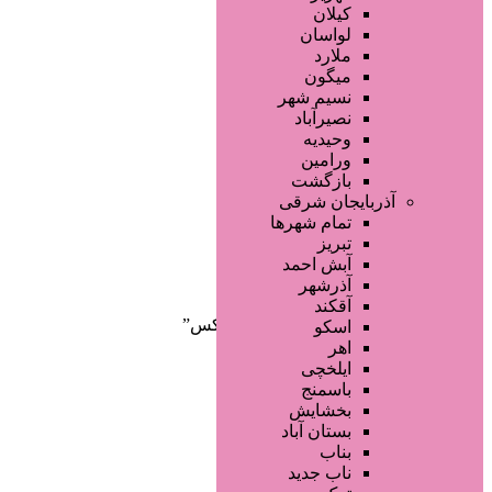
صفحه اصلی
کیلان
آگهی انبوه
لواسان
طراحی سایت
ملارد
صفحه اختصاصی
میگون
لیست سایتهای تبلیغاتی
نسیم شهر
نصیرآباد
وحیدیه
ورامین
بازگشت
آذربایجان شرقی
تمام شهر‌ها
تبریز
دسته‌بندی‌ها
آبش احمد
ثبت آگهی
آذرشهر
آقکند
خانه
/ محصولات برچسب خورده “بوتاکس”
اسکو
اهر
ایلخچی
باسمنج
بخشایش
بستان آباد
بناب
ناب جدید