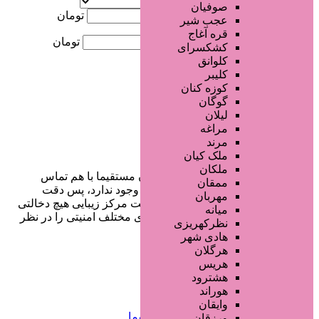
موقعیت
صوفیان
کمترین قیمت
تومان
عجب شیر
قره آغاج
بیشترین قیمت
تومان
کشکسرای
کلوانق
جستجو
کلیبر
کوزه کنان
گوگان
لیلان
مراغه
مرند
ملک کیان
ملکان
در سایت تبلیغاتی مرکز زیبایی کاربران مستقیما با هم تماس
ممقان
می‌گیرند و هیچ واسطه‌ای در این میان وجود ندارد، پس دقت
مهربان
فرمایید که در خرید و فروشِ شما سایت مرکز زیبایی هیچ دخالتی
میانه
نداشته و کاربران باید خودشان جنبه‌های مختلف امنیتی را در نظر
نظرکهریزی
بگیرند.
هادی شهر
هرگلان
هریس
هشترود
دسترسی سریع
هوراند
وایقان
صفحه اختصاصی کسب و کار شما
ورزقان