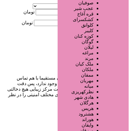
آگهی ویژه
صوفیان
موقعیت
عجب شیر
کمترین قیمت
تومان
قره آغاج
کشکسرای
بیشترین قیمت
تومان
کلوانق
کلیبر
جستجو
کوزه کنان
گوگان
لیلان
مراغه
مرند
ملک کیان
ملکان
ممقان
در سایت تبلیغاتی مرکز زیبایی کاربران مستقیما با هم تماس
مهربان
می‌گیرند و هیچ واسطه‌ای در این میان وجود ندارد، پس دقت
میانه
فرمایید که در خرید و فروشِ شما سایت مرکز زیبایی هیچ دخالتی
نظرکهریزی
نداشته و کاربران باید خودشان جنبه‌های مختلف امنیتی را در نظر
هادی شهر
بگیرند.
هرگلان
هریس
هشترود
هوراند
دسترسی سریع
وایقان
ورزقان