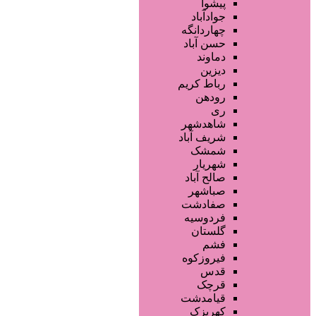
آموزش خدمات زیبایی
پیشوا
فروشگاه ها
جوادآباد
محصولات آرایشی
چهاردانگه
تجهیزات سالن زیبایی
حسن آباد
محصولات پوست
دماوند
محصولات مو
دیزین
سایر خدمات
رباط کریم
رودهن
ری
شاهدشهر
شریف آباد
شمشک
شهریار
صالح آباد
صباشهر
صفادشت
فردوسیه
گلستان
فشم
فیروزکوه
قدس
قرچک
قیامدشت
کهریزک