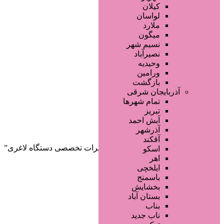
صفحه اصلی
کیلان
آگهی انبوه
لواسان
طراحی سایت
ملارد
صفحه اختصاصی
میگون
لیست سایتهای تبلیغاتی
نسیم شهر
نصیرآباد
وحیدیه
ورامین
بازگشت
آذربایجان شرقی
تمام شهر‌ها
تبریز
دسته‌بندی‌ها
آبش احمد
ثبت آگهی
آذرشهر
آقکند
خانه
/ محصولات برچسب خورده “تعمیرات تخصصی دستگاه‌ لاغری”
اسکو
اهر
ایلخچی
باسمنج
بخشایش
بستان آباد
بناب
ناب جدید