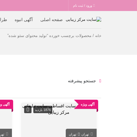
ورود / ثبت نام
صفحه اصلی
آگهی انبوه
طرا
/ محصولات برچسب خورده “تولید محتوای سئو شده”
خانه
جستجو پیشرفته
آگهی ویژه
آگهی وی
1876 بازدید
تهران
تهران
تهر