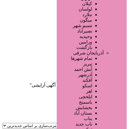
صفحه اصلی
کیلان
آگهی انبوه
لواسان
طراحی سایت
ملارد
صفحه اختصاصی
میگون
لیست سایتهای تبلیغاتی
نسیم شهر
نصیرآباد
وحیدیه
ورامین
بازگشت
آذربایجان شرقی
تمام شهر‌ها
تبریز
دسته‌بندی‌ها
آبش احمد
ثبت آگهی
آذرشهر
آقکند
خانه
/ محصولات برچسب خورده “ثبت آگهی آرایشی”
اسکو
اهر
ایلخچی
باسمنج
بخشایش
بستان آباد
بناب
ناب جدید
جستجو پیشرفته