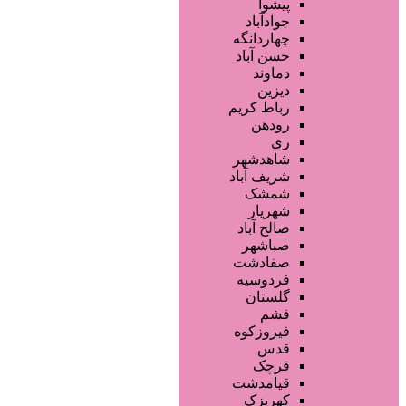
سالن ها و خدمات آرایشگاهی
پیشوا
آرایشگاه زنانه
جوادآباد
آرایشگاه مردانه
چهاردانگه
سالن زیبایی عروس
حسن آباد
سالن VIP
دماوند
آرایشگاه کودک
دیزین
سایر خدمات
رباط کریم
رودهن
ری
شاهدشهر
شریف آباد
شمشک
شهریار
صالح آباد
صباشهر
صفادشت
فردوسیه
گلستان
فشم
فیروزکوه
قدس
قرچک
قیامدشت
کهریزک