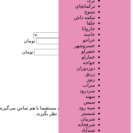
ترک
جستجو پیشرفته
ترکمانچای
تسوج
×
تیکمه داش
جلفا
خاروانا
آگهی ویژه
خامنه
موقعیت
خراجو
کمترین قیمت
تومان
خسروشهر
خضرلو
بیشترین قیمت
تومان
خمارلو
خواجه
جستجو
دوزدوزان
زرنق
زنوز
سراب
سردرود
سهند
سیس
سیه رود
در سایت تبلیغاتی مرکز زیبایی کاربران مستقیما با هم تماس می‌گیرند
شبستر
خودشان جنبه‌های مختلف امنیتی را در نظر بگیرند.
شربیان
شرفخانه
شندآباد