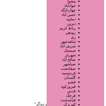
فروشگاه ها
پیشوا
محصولات پوست
جوادآباد
محصولات مو
چهاردانگه
محصولات آرایشی
حسن آباد
تجهیزات سالن زیبایی
دماوند
خدمات دندانپزشکی
دیزین
سایر خدمات
رباط کریم
رودهن
ری
شاهدشهر
شریف آباد
شمشک
شهریار
صالح آباد
صفحه اصلی
صباشهر
آگهی انبوه
صفادشت
طراحی سایت
فردوسیه
صفحه اختصاصی
گلستان
لیست سایتهای تبلیغاتی
فشم
فیروزکوه
دسته‌بندی‌ها
قدس
ثبت آگهی
قرچک
قیامدشت
خانه
/ محصولات برچسب خورده “خانم دیدگر”
کهریزک