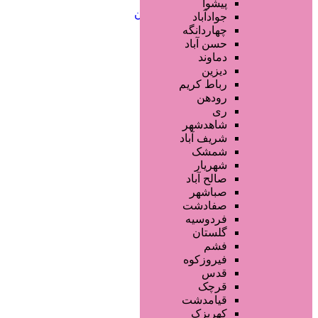
خدمات ابرو
پیشوا
خدمات تناسب اندام و زیبایی بدن
جوادآباد
خدمات پوست و زیبایی
چهاردانگه
خدمات ویژه و سیار
حسن آباد
خدمات ناخن
دماوند
خدمات مو
دیزین
سایر خدمات
رباط کریم
رودهن
ری
شاهدشهر
شریف آباد
شمشک
شهریار
صالح آباد
صباشهر
صفادشت
فردوسیه
گلستان
فشم
فیروزکوه
قدس
قرچک
قیامدشت
کهریزک