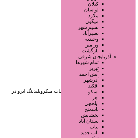
صفحه اصلی
کیلان
آگهی انبوه
لواسان
طراحی سایت
ملارد
صفحه اختصاصی
میگون
لیست سایتهای تبلیغاتی
نسیم شهر
نصیرآباد
وحیدیه
ورامین
بازگشت
آذربایجان شرقی
تمام شهر‌ها
تبریز
دسته‌بندی‌ها
آبش احمد
ثبت آگهی
آذرشهر
آقکند
خانه
/ محصولات برچسب خورده “خدمات میکروبلیدینگ ابرو در
اسکو
اصفهان”
اهر
ایلخچی
باسمنج
بخشایش
بستان آباد
بناب
ناب جدید