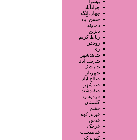
فروشگاه ها
پیشوا
محصولات پوست
جوادآباد
محصولات مو
چهاردانگه
محصولات آرایشی
حسن آباد
تجهیزات سالن زیبایی
دماوند
خدمات دندانپزشکی
دیزین
سایر خدمات
رباط کریم
رودهن
ری
شاهدشهر
شریف آباد
شمشک
شهریار
صالح آباد
صباشهر
صفادشت
فردوسیه
گلستان
فشم
فیروزکوه
قدس
قرچک
قیامدشت
کهریزک