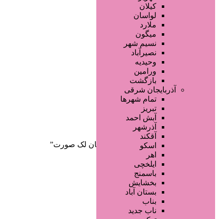
صفحه اصلی
کیلان
آگهی انبوه
لواسان
طراحی سایت
ملارد
صفحه اختصاصی
میگون
لیست سایتهای تبلیغاتی
نسیم شهر
نصیرآباد
وحیدیه
ورامین
بازگشت
آذربایجان شرقی
تمام شهر‌ها
تبریز
دسته‌بندی‌ها
آبش احمد
ثبت آگهی
آذرشهر
آقکند
خانه
/ محصولات برچسب خورده “درمان لک صورت”
اسکو
اهر
ایلخچی
باسمنج
بخشایش
بستان آباد
بناب
ناب جدید