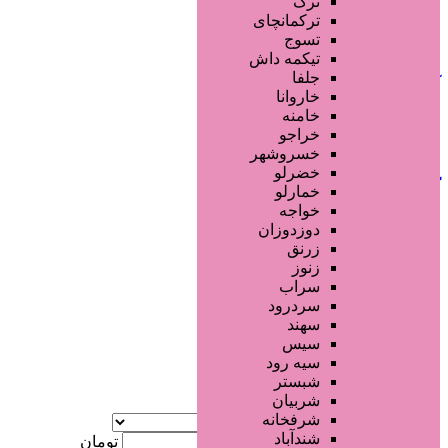
ترک
جستجو پیشرفته
ترکمانچای
تسوج
افزودن به علاقه‌مندی
60 بازدید
تیکمه داش
جلفا
آذربایجان شرقی
مرند
خاروانا
خامنه
خراجو
تماس بگیرید
خسروشهر
خضرلو
کلینیک سلامت
خمارلو
خواجه
دوزدوزان
1 ماه قبل
زرنق
کلینیک های زیبایی پزشکی
زنوز
سراب
سردرود
جستجو پیشرفته
سهند
سیس
×
سیه رود
شبستر
شربیان
آگهی ویژه
شرفخانه
موقعیت
شندآباد
کمترین قیمت
تومان