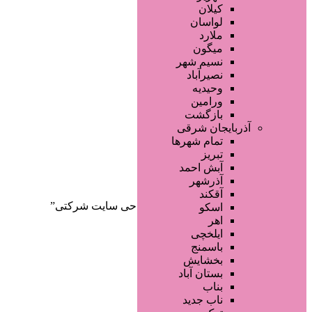
صفحه اصلی
کیلان
آگهی انبوه
لواسان
طراحی سایت
ملارد
صفحه اختصاصی
میگون
لیست سایتهای تبلیغاتی
نسیم شهر
نصیرآباد
وحیدیه
ورامین
بازگشت
آذربایجان شرقی
تمام شهر‌ها
تبریز
دسته‌بندی‌ها
آبش احمد
ثبت آگهی
آذرشهر
آقکند
خانه
/ محصولات برچسب خورده “طراحی سایت شرکتی”
اسکو
اهر
ایلخچی
باسمنج
بخشایش
بستان آباد
بناب
ناب جدید