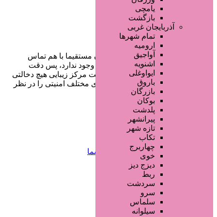
یامچی
بازگشت
آذربایجان غربی
تمام شهر‌ها
ارومیه
آواجیق
در سایت تبلیغاتی مرکز زیبایی کاربران مستقیما با هم تماس
اشنویه
می‌گیرند و هیچ واسطه‌ای در این میان وجود ندارد، پس دقت
ایواوغلی
فرمایید که در خرید و فروشِ شما سایت مرکز زیبایی هیچ دخالتی
باروق
نداشته و کاربران باید خودشان جنبه‌های مختلف امنیتی را در نظر
بازرگان
بگیرند.
بوکان
پلدشت
پیرانشهر
دسترسی سریع
تازه شهر
تکاب
چهاربرج
صفحه اختصاصی کسب و کار شما
خوی
ثبت آگهی انبوه تبلیغاتی
دیزج دیز
سفارش رپورتاژ آگهی
ربط
طراحی سایت : ققنوس پارس
سردشت
سرو
تماس با ما
سلماس
سیلوانه