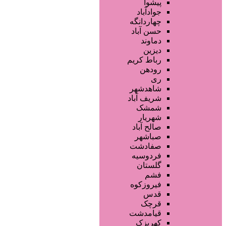
فروشگاه ها
پیشوا
تجهیزات سالن زیبایی
جوادآباد
محصولات پوست
چهاردانگه
محصولات مو
حسن آباد
محصولات آرایشی
دماوند
خدمات دندانپزشکی
دیزین
سایر خدمات
رباط کریم
رودهن
ری
شاهدشهر
شریف آباد
شمشک
شهریار
صالح آباد
صباشهر
صفادشت
فردوسیه
گلستان
فشم
فیروزکوه
قدس
قرچک
قیامدشت
کهریزک