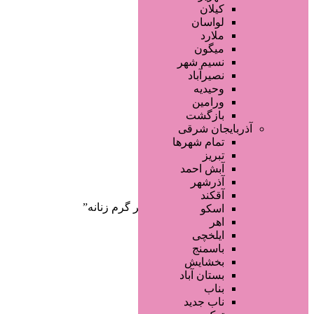
صفحه اصلی
کیلان
آگهی انبوه
لواسان
طراحی سایت
ملارد
صفحه اختصاصی
میگون
لیست سایتهای تبلیغاتی
نسیم شهر
نصیرآباد
وحیدیه
ورامین
بازگشت
آذربایجان شرقی
تمام شهر‌ها
تبریز
دسته‌بندی‌ها
آبش احمد
ثبت آگهی
آذرشهر
آقکند
خانه
/ محصولات برچسب خورده “عطر گرم زنانه”
اسکو
اهر
ایلخچی
باسمنج
بخشایش
بستان آباد
بناب
ناب جدید