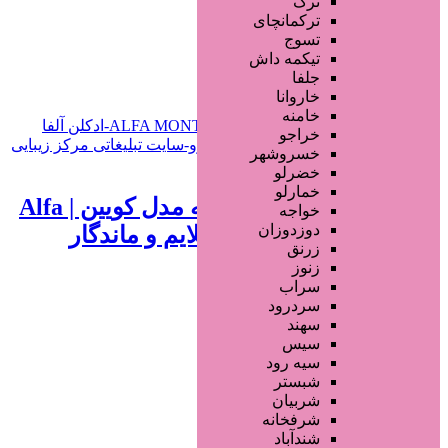
ترک
جستجو پیشرفته
ترکمانچای
تسوج
افزودن به علاقه‌مندی
478 بازدید
تیکمه داش
جلفا
خراسان رضوی
مشهد
خاروانا
خامنه
خراجو
خسروشهر
تماس بگیرید
خضرلو
خمارلو
ادو پرفیوم زنانه آلفا مونته مدل کویین | Alfa
خواجه
دوزدوزان
Monte Queen با رایحه ملایم و ماندگار
زرنق
زنوز
1 سال قبل
سراب
سردرود
محصولات آرایشی
سهند
سیس
جستجو پیشرفته
سیه رود
شبستر
×
شربیان
شرفخانه
شندآباد