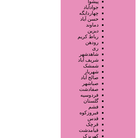
محصولات آرایشی
پیشوا
تجهیزات سالن زیبایی
جوادآباد
محصولات پوست
چهاردانگه
محصولات مو
حسن آباد
خدمات دندانپزشکی
دماوند
ماساژ و اسپا
دیزین
سایر خدمات
رباط کریم
رودهن
ری
شاهدشهر
شریف آباد
شمشک
شهریار
صالح آباد
صباشهر
صفادشت
فردوسیه
گلستان
فشم
فیروزکوه
قدس
قرچک
قیامدشت
کهریزک