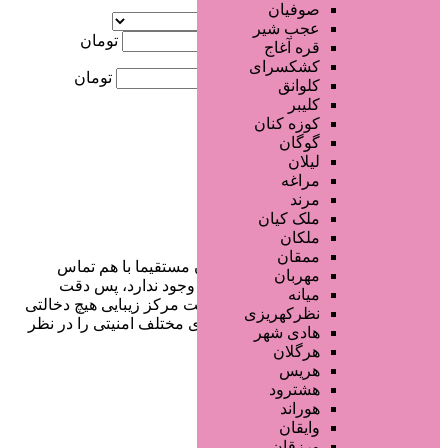
آگهی ویژه
صوفیان
موقعیت
عجب شیر
کمترین قیمت
تومان
قره آغاج
کشکسرای
بیشترین قیمت
تومان
کلوانق
کلیبر
جستجو
کوزه کنان
گوگان
لیلان
مراغه
مرند
ملک کیان
ملکان
ممقان
در سایت تبلیغاتی مرکز زیبایی کاربران مستقیما با هم تماس
مهربان
می‌گیرند و هیچ واسطه‌ای در این میان وجود ندارد، پس دقت
میانه
فرمایید که در خرید و فروشِ شما سایت مرکز زیبایی هیچ دخالتی
نظرکهریزی
نداشته و کاربران باید خودشان جنبه‌های مختلف امنیتی را در نظر
هادی شهر
بگیرند.
هرگلان
هریس
هشترود
هوراند
دسترسی سریع
وایقان
ورزقان