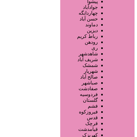
فروشگاه ها
پیشوا
محصولات پوست
جوادآباد
محصولات مو
چهاردانگه
محصولات آرایشی
حسن آباد
تجهیزات سالن زیبایی
دماوند
خدمات دندانپزشکی
دیزین
سایر خدمات
رباط کریم
رودهن
ری
شاهدشهر
شریف آباد
شمشک
شهریار
صالح آباد
صباشهر
صفادشت
فردوسیه
گلستان
فشم
فیروزکوه
قدس
قرچک
قیامدشت
کهریزک