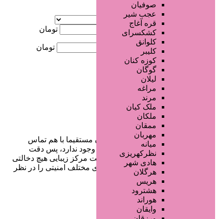
صوفیان
آگهی ویژه
عجب شیر
موقعیت
قره آغاج
کمترین قیمت
تومان
کشکسرای
کلوانق
بیشترین قیمت
تومان
کلیبر
کوزه کنان
جستجو
گوگان
لیلان
مراغه
مرند
ملک کیان
ملکان
ممقان
مهربان
در سایت تبلیغاتی مرکز زیبایی کاربران مستقیما با هم تماس
میانه
می‌گیرند و هیچ واسطه‌ای در این میان وجود ندارد، پس دقت
نظرکهریزی
فرمایید که در خرید و فروشِ شما سایت مرکز زیبایی هیچ دخالتی
هادی شهر
نداشته و کاربران باید خودشان جنبه‌های مختلف امنیتی را در نظر
هرگلان
بگیرند.
هریس
هشترود
هوراند
وایقان
دسترسی سریع
ورزقان