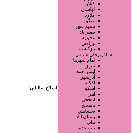
صفحه اصلی
کیلان
آگهی انبوه
لواسان
طراحی سایت
ملارد
صفحه اختصاصی
میگون
لیست سایتهای تبلیغاتی
نسیم شهر
نصیرآباد
وحیدیه
ورامین
بازگشت
آذربایجان شرقی
تمام شهر‌ها
تبریز
دسته‌بندی‌ها
آبش احمد
ثبت آگهی
آذرشهر
آقکند
خانه
/ محصولات برچسب خورده “فوم اصلاح ایتالیایی”
اسکو
اهر
ایلخچی
باسمنج
بخشایش
بستان آباد
بناب
ناب جدید