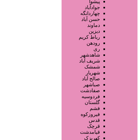
فروشگاه ها
پیشوا
تجهیزات سالن زیبایی
جوادآباد
محصولات پوست
چهاردانگه
محصولات مو
حسن آباد
محصولات آرایشی
دماوند
خدمات دندانپزشکی
دیزین
سایر خدمات
رباط کریم
رودهن
ری
شاهدشهر
شریف آباد
شمشک
شهریار
صالح آباد
صباشهر
صفادشت
فردوسیه
گلستان
فشم
فیروزکوه
قدس
قرچک
قیامدشت
کهریزک