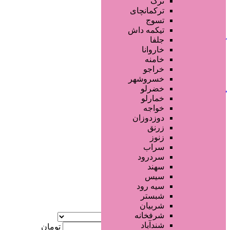
ترک
جستجو پیشرفته
ترکمانچای
تسوج
افزودن به علاقه‌مندی
60 بازدید
تیکمه داش
جلفا
آذربایجان شرقی
مرند
خاروانا
خامنه
خراجو
تماس بگیرید
خسروشهر
خضرلو
کلینیک سلامت
خمارلو
خواجه
دوزدوزان
1 ماه قبل
زرنق
کلینیک های زیبایی پزشکی
زنوز
سراب
سردرود
جستجو پیشرفته
سهند
سیس
×
سیه رود
شبستر
شربیان
آگهی ویژه
شرفخانه
موقعیت
شندآباد
کمترین قیمت
تومان