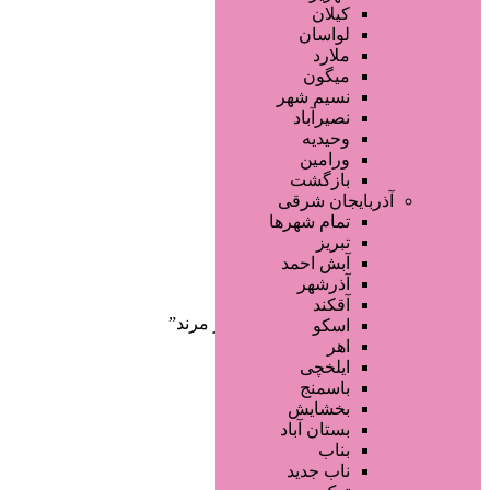
صفحه اصلی
کیلان
آگهی انبوه
لواسان
طراحی سایت
ملارد
صفحه اختصاصی
میگون
لیست سایتهای تبلیغاتی
نسیم شهر
نصیرآباد
وحیدیه
ورامین
بازگشت
آذربایجان شرقی
تمام شهر‌ها
تبریز
دسته‌بندی‌ها
آبش احمد
ثبت آگهی
آذرشهر
آقکند
خانه
/ محصولات برچسب خورده “فیلر مرند”
اسکو
اهر
ایلخچی
باسمنج
بخشایش
بستان آباد
بناب
ناب جدید