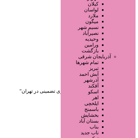
صفحه اصلی
کیلان
آگهی انبوه
لواسان
طراحی سایت
ملارد
صفحه اختصاصی
میگون
لیست سایتهای تبلیغاتی
نسیم شهر
نصیرآباد
وحیدیه
ورامین
بازگشت
آذربایجان شرقی
تمام شهر‌ها
تبریز
دسته‌بندی‌ها
آبش احمد
ثبت آگهی
آذرشهر
آقکند
خانه
/ محصولات برچسب خورده “لاغری تضمینی در تهران”
اسکو
اهر
ایلخچی
باسمنج
بخشایش
بستان آباد
بناب
ناب جدید