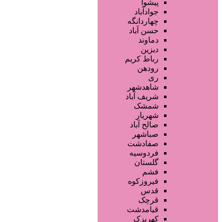
محصولات آرایشی
پیشوا
تجهیزات سالن زیبایی
جوادآباد
محصولات پوست
چهاردانگه
محصولات مو
حسن آباد
خدمات دندانپزشکی
دماوند
ماساژ و اسپا
دیزین
سایر خدمات
رباط کریم
رودهن
ری
شاهدشهر
شریف آباد
شمشک
شهریار
صالح آباد
صباشهر
صفادشت
فردوسیه
گلستان
فشم
فیروزکوه
قدس
قرچک
قیامدشت
کهریزک