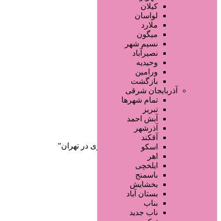
صفحه اصلی
کیلان
آگهی انبوه
لواسان
طراحی سایت
ملارد
صفحه اختصاصی
میگون
لیست سایتهای تبلیغاتی
نسیم شهر
نصیرآباد
وحیدیه
ورامین
بازگشت
آذربایجان شرقی
تمام شهر‌ها
تبریز
دسته‌بندی‌ها
آبش احمد
ثبت آگهی
آذرشهر
آقکند
خانه
/ محصولات برچسب خورده “لاغری در تهران”
اسکو
اهر
ایلخچی
باسمنج
بخشایش
بستان آباد
بناب
ناب جدید