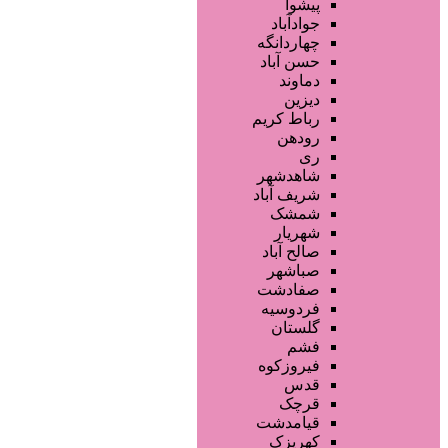
فروشگاه ها
پیشوا
محصولات مو
جوادآباد
محصولات آرایشی
چهاردانگه
تجهیزات سالن زیبایی
حسن آباد
محصولات پوست
دماوند
خدمات دندانپزشکی
دیزین
سایر خدمات
رباط کریم
رودهن
ری
شاهدشهر
شریف آباد
شمشک
شهریار
صالح آباد
صباشهر
صفادشت
فردوسیه
گلستان
فشم
فیروزکوه
قدس
قرچک
قیامدشت
کهریزک