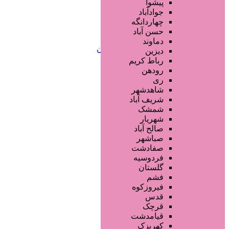
خدمات لیزر و رفع موهای زائد
پیشوا
کلینیک های زیبایی پزشکی
جوادآباد
آرایش دائم
چهاردانگه
خدمات مژه
حسن آباد
خدمات ابرو
دماوند
خدمات تناسب اندام و زیبایی بدن
دیزین
سایر خدمات
رباط کریم
رودهن
ری
شاهدشهر
شریف آباد
شمشک
شهریار
صالح آباد
صباشهر
صفادشت
فردوسیه
گلستان
فشم
فیروزکوه
قدس
قرچک
قیامدشت
کهریزک