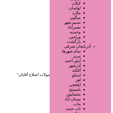
صفحه اصلی
کیلان
آگهی انبوه
لواسان
طراحی سایت
ملارد
صفحه اختصاصی
میگون
لیست سایتهای تبلیغاتی
نسیم شهر
نصیرآباد
وحیدیه
ورامین
بازگشت
آذربایجان شرقی
تمام شهر‌ها
تبریز
دسته‌بندی‌ها
آبش احمد
ثبت آگهی
آذرشهر
آقکند
خانه
/ محصولات برچسب خورده “محصولات اصلاح آقایان”
اسکو
اهر
ایلخچی
باسمنج
بخشایش
بستان آباد
بناب
ناب جدید