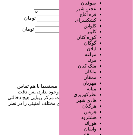
صوفیان
آگهی ویژه
عجب شیر
موقعیت
قره آغاج
کمترین قیمت
تومان
کشکسرای
کلوانق
بیشترین قیمت
تومان
کلیبر
کوزه کنان
جستجو
گوگان
لیلان
مراغه
مرند
ملک کیان
ملکان
ممقان
مهربان
در سایت تبلیغاتی مرکز زیبایی کاربران مستقیما با هم تماس
میانه
می‌گیرند و هیچ واسطه‌ای در این میان وجود ندارد، پس دقت
نظرکهریزی
فرمایید که در خرید و فروشِ شما سایت مرکز زیبایی هیچ دخالتی
هادی شهر
نداشته و کاربران باید خودشان جنبه‌های مختلف امنیتی را در نظر
هرگلان
بگیرند.
هریس
هشترود
هوراند
وایقان
دسترسی سریع
ورزقان