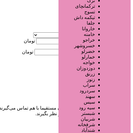
ترک
جستجو پیشرفته
ترکمانچای
تسوج
×
تیکمه داش
جلفا
خاروانا
آگهی ویژه
خامنه
موقعیت
خراجو
کمترین قیمت
تومان
خسروشهر
خضرلو
بیشترین قیمت
تومان
خمارلو
خواجه
جستجو
دوزدوزان
زرنق
زنوز
سراب
سردرود
سهند
سیس
سیه رود
در سایت تبلیغاتی مرکز زیبایی کاربران مستقیما با هم تماس می‌گیرند
شبستر
خودشان جنبه‌های مختلف امنیتی را در نظر بگیرند.
شربیان
شرفخانه
شندآباد