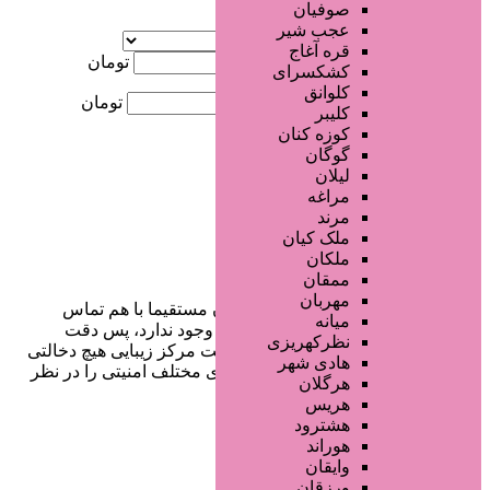
صوفیان
آگهی ویژه
عجب شیر
موقعیت
قره آغاج
کمترین قیمت
تومان
کشکسرای
کلوانق
بیشترین قیمت
تومان
کلیبر
کوزه کنان
جستجو
گوگان
لیلان
مراغه
مرند
ملک کیان
ملکان
ممقان
مهربان
در سایت تبلیغاتی مرکز زیبایی کاربران مستقیما با هم تماس
میانه
می‌گیرند و هیچ واسطه‌ای در این میان وجود ندارد، پس دقت
نظرکهریزی
فرمایید که در خرید و فروشِ شما سایت مرکز زیبایی هیچ دخالتی
هادی شهر
نداشته و کاربران باید خودشان جنبه‌های مختلف امنیتی را در نظر
هرگلان
بگیرند.
هریس
هشترود
هوراند
وایقان
دسترسی سریع
ورزقان