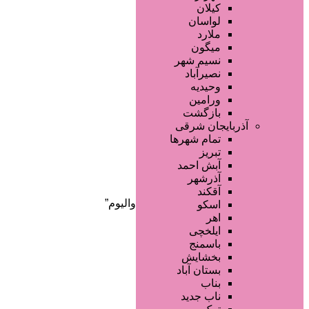
کیلان
آگهی انبوه
لواسان
طراحی سایت
ملارد
صفحه اختصاصی
میگون
لیست سایتهای تبلیغاتی
نسیم شهر
نصیرآباد
وحیدیه
ورامین
بازگشت
آذربایجان شرقی
تمام شهر‌ها
تبریز
دسته‌بندی‌ها
آبش احمد
ثبت آگهی
آذرشهر
آقکند
خانه
/ محصولات برچسب خورده “مگا والیوم”
اسکو
اهر
ایلخچی
باسمنج
بخشایش
بستان آباد
بناب
ناب جدید