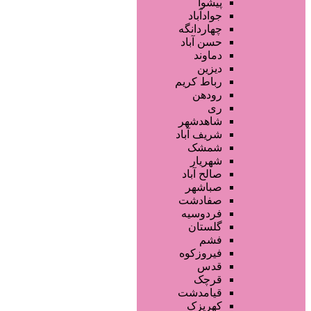
پیشوا
آرایشگاه زنانه
جوادآباد
آرایشگاه مردانه
چهاردانگه
سالن زیبایی عروس
حسن آباد
سالن VIP
دماوند
آرایشگاه کودک
دیزین
سایر خدمات
رباط کریم
رودهن
ری
شاهدشهر
شریف آباد
شمشک
شهریار
صالح آباد
صباشهر
صفادشت
فردوسیه
گلستان
فشم
فیروزکوه
قدس
قرچک
قیامدشت
کهریزک
صفحه اصلی