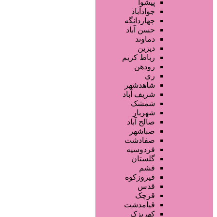
محصولات پوست
پیشوا
محصولات مو
جوادآباد
خدمات دندانپزشکی
چهاردانگه
ماساژ و اسپا
حسن آباد
خدمات لیزر و رفع موهای زائد
دماوند
کلینیک های زیبایی پزشکی
دیزین
سایر خدمات
رباط کریم
رودهن
ری
شاهدشهر
شریف آباد
شمشک
شهریار
صالح آباد
صباشهر
صفادشت
فردوسیه
گلستان
فشم
فیروزکوه
قدس
قرچک
قیامدشت
کهریزک