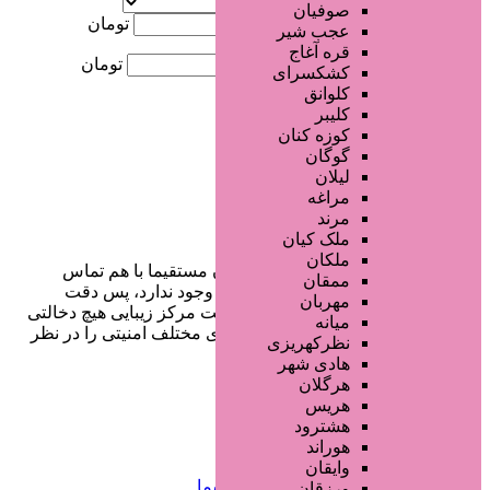
موقعیت
صوفیان
کمترین قیمت
تومان
عجب شیر
قره آغاج
بیشترین قیمت
تومان
کشکسرای
کلوانق
جستجو
کلیبر
کوزه کنان
گوگان
لیلان
مراغه
مرند
ملک کیان
ملکان
در سایت تبلیغاتی مرکز زیبایی کاربران مستقیما با هم تماس
ممقان
می‌گیرند و هیچ واسطه‌ای در این میان وجود ندارد، پس دقت
مهربان
فرمایید که در خرید و فروشِ شما سایت مرکز زیبایی هیچ دخالتی
میانه
نداشته و کاربران باید خودشان جنبه‌های مختلف امنیتی را در نظر
نظرکهریزی
بگیرند.
هادی شهر
هرگلان
هریس
هشترود
دسترسی سریع
هوراند
وایقان
صفحه اختصاصی کسب و کار شما
ورزقان