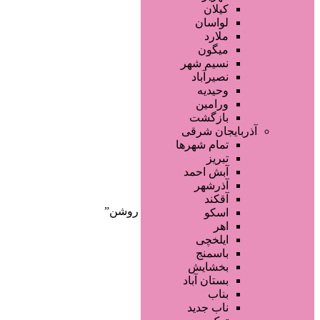
صفحه اصلی
کیلان
آگهی انبوه
لواسان
طراحی سایت
ملارد
صفحه اختصاصی
میگون
لیست سایتهای تبلیغاتی
نسیم شهر
نصیرآباد
وحیدیه
ورامین
بازگشت
آذربایجان شرقی
تمام شهر‌ها
تبریز
دسته‌بندی‌ها
آبش احمد
ثبت آگهی
آذرشهر
آقکند
خانه
/ محصولات برچسب خورده “مینا روشن”
اسکو
اهر
ایلخچی
باسمنج
بخشایش
بستان آباد
بناب
ناب جدید