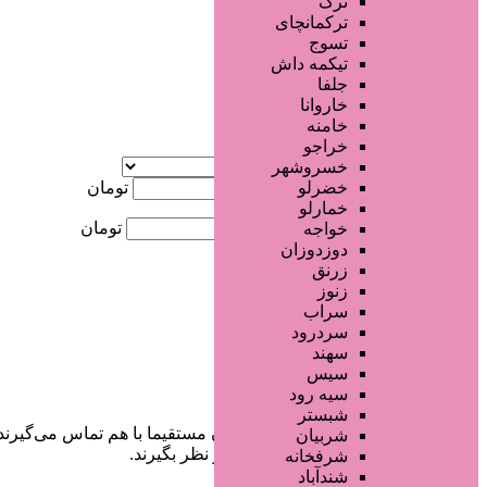
ترک
ترکمانچای
جستجو پیشرفته
تسوج
تیکمه داش
جلفا
×
خاروانا
خامنه
آگهی ویژه
خراجو
موقعیت
خسروشهر
کمترین قیمت
تومان
خضرلو
خمارلو
بیشترین قیمت
تومان
خواجه
دوزدوزان
جستجو
زرنق
زنوز
سراب
سردرود
سهند
سیس
سیه رود
شبستر
در سایت تبلیغاتی مرکز زیبایی کاربران مستقیما با هم تماس می‌گیرند
شربیان
خودشان جنبه‌های مختلف امنیتی را در نظر بگیرند.
شرفخانه
شندآباد