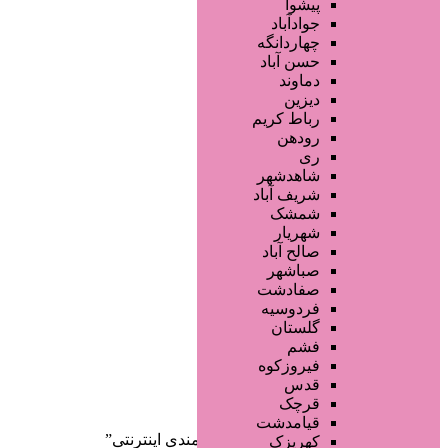
فروشگاه ها
پیشوا
محصولات پوست
جوادآباد
محصولات مو
چهاردانگه
محصولات آرایشی
حسن آباد
تجهیزات سالن زیبایی
دماوند
خدمات دندانپزشکی
دیزین
سایر خدمات
رباط کریم
رودهن
ری
شاهدشهر
شریف آباد
شمشک
شهریار
صالح آباد
صفحه اصلی
صباشهر
آگهی انبوه
صفادشت
طراحی سایت
فردوسیه
صفحه اختصاصی
گلستان
لیست سایتهای تبلیغاتی
فشم
فیروزکوه
دسته‌بندی‌ها
قدس
ثبت آگهی
قرچک
قیامدشت
خانه
/ محصولات برچسب خورده “نیازمندی اینترنتی”
کهریزک