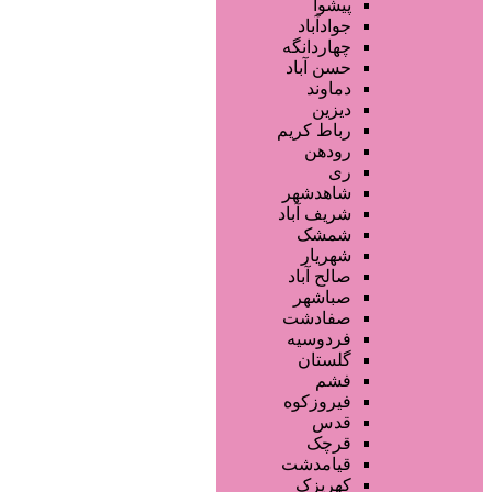
فروشگاه ها
پیشوا
محصولات آرایشی
جوادآباد
تجهیزات سالن زیبایی
چهاردانگه
محصولات پوست
حسن آباد
محصولات مو
دماوند
خدمات دندانپزشکی
دیزین
سایر خدمات
رباط کریم
رودهن
ری
شاهدشهر
شریف آباد
شمشک
شهریار
صالح آباد
صباشهر
صفادشت
فردوسیه
گلستان
فشم
فیروزکوه
قدس
قرچک
قیامدشت
کهریزک