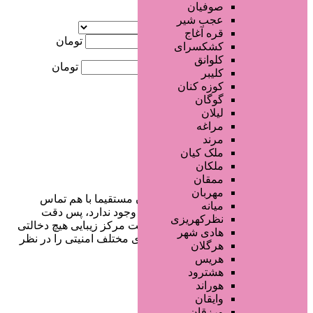
صوفیان
آگهی ویژه
عجب شیر
موقعیت
قره آغاج
کمترین قیمت
تومان
کشکسرای
کلوانق
بیشترین قیمت
تومان
کلیبر
کوزه کنان
جستجو
گوگان
لیلان
مراغه
مرند
ملک کیان
ملکان
ممقان
مهربان
در سایت تبلیغاتی مرکز زیبایی کاربران مستقیما با هم تماس
میانه
می‌گیرند و هیچ واسطه‌ای در این میان وجود ندارد، پس دقت
نظرکهریزی
فرمایید که در خرید و فروشِ شما سایت مرکز زیبایی هیچ دخالتی
هادی شهر
نداشته و کاربران باید خودشان جنبه‌های مختلف امنیتی را در نظر
هرگلان
بگیرند.
هریس
هشترود
هوراند
وایقان
دسترسی سریع
ورزقان