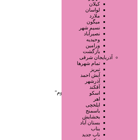
صفحه اصلی
کیلان
آگهی انبوه
لواسان
طراحی سایت
ملارد
صفحه اختصاصی
میگون
لیست سایتهای تبلیغاتی
نسیم شهر
نصیرآباد
وحیدیه
ورامین
بازگشت
آذربایجان شرقی
تمام شهر‌ها
تبریز
دسته‌بندی‌ها
آبش احمد
ثبت آگهی
آذرشهر
آقکند
خانه
/ محصولات برچسب خورده “والیوم”
اسکو
اهر
ایلخچی
باسمنج
بخشایش
بستان آباد
بناب
ناب جدید