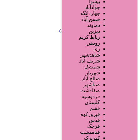
خدمات لیزر و رفع موهای زائد
پیشوا
کلینیک های زیبایی پزشکی
جوادآباد
آرایش دائم
چهاردانگه
خدمات مژه
حسن آباد
خدمات ابرو
دماوند
خدمات تناسب اندام و زیبایی بدن
دیزین
سایر خدمات
رباط کریم
رودهن
ری
شاهدشهر
شریف آباد
شمشک
شهریار
صالح آباد
صباشهر
صفادشت
فردوسیه
گلستان
فشم
فیروزکوه
قدس
قرچک
قیامدشت
کهریزک