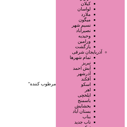
صفحه اصلی
کیلان
آگهی انبوه
لواسان
طراحی سایت
ملارد
صفحه اختصاصی
میگون
لیست سایتهای تبلیغاتی
نسیم شهر
نصیرآباد
وحیدیه
ورامین
بازگشت
آذربایجان شرقی
تمام شهر‌ها
تبریز
دسته‌بندی‌ها
آبش احمد
ثبت آگهی
آذرشهر
آقکند
خانه
/ محصولات برچسب خورده “ژل مرطوب کننده”
اسکو
اهر
ایلخچی
باسمنج
بخشایش
بستان آباد
بناب
ناب جدید