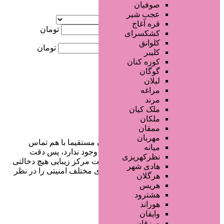
صوفیان
آگهی ویژه
عجب شیر
موقعیت
قره آغاج
کمترین قیمت
تومان
کشکسرای
کلوانق
بیشترین قیمت
تومان
کلیبر
کوزه کنان
جستجو
گوگان
لیلان
مراغه
مرند
ملک کیان
ملکان
ممقان
مهربان
در سایت تبلیغاتی مرکز زیبایی کاربران مستقیما با هم تماس
میانه
می‌گیرند و هیچ واسطه‌ای در این میان وجود ندارد، پس دقت
نظرکهریزی
فرمایید که در خرید و فروشِ شما سایت مرکز زیبایی هیچ دخالتی
هادی شهر
نداشته و کاربران باید خودشان جنبه‌های مختلف امنیتی را در نظر
هرگلان
بگیرند.
هریس
هشترود
هوراند
وایقان
دسترسی سریع
ورزقان