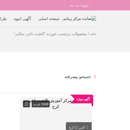
ورود / ثبت نام
صفحه اصلی
آگهی انبوه
طرا
/ محصولات برچسب خورده “کاشت ناخن سالنی”
خانه
جستجو پیشرفته
آگهی ویژه
3348 بازدید
البرز
کرج