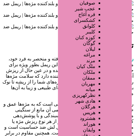
صوفیان
عجب شیر
قره آغاج
کشکسرای
کلوانق
کلیبر
کوزه کنان
گوگان
توضیحات آگهی
لیلان
مراغه
ریمل بل فول لش
با فرمولاسیون پیشرفته و منحصر به فرد خود،
مرند
مژه‌هایی پرپشت و بلند به شما می‌دهد. این ریمل بطور ویژه برای
ملک کیان
حجم‌دهی و بلند کردن مژه‌ها طراحی شده و در عین حال از ریزش
ملکان
آن‌ها جلوگیری می‌کند. ترکیبات تقویت‌کننده دارد که سلامت مژه‌ها
ممقان
را بهبود می‌بخشد. ریمل بل فول لش مژه‌های شما را از ریشه تا نوک
مهربان
به طور یکنواخت پوشش می‌دهد و جلوه‌ای طبیعی و زیبا به آن‌ها
میانه
می‌بخشد.
نظرکهریزی
هادی شهر
ریمل بل فول لش دارای رنگ مشکی غنی است که به مژه‌ها عمق و
هرگلان
جذابیت ویژه‌ای می‌دهد و ساختار ابریشمی آن مانع از سنگینی
هریس
مژه‌ها می‌شود. این ریمل بدون ایجاد چسبندگی و با پوشش‌دهی
هشترود
کامل، مژه‌ها را جدا و برجسته می‌کند و از هر نوع ریزش مژه یا
هوراند
محصول جلوگیری می‌کند. ریمل بل فول لش ضد حساسیت است و
وایقان
حتی برای چشم‌های حساس مناسب است. همچنین مقاوم در برابر
ورزقان