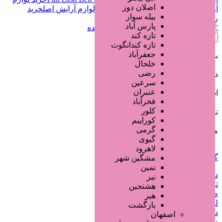
اصلان دوز
آرایش اورجینال
Full Lash Bell Mascara
لوازم آرایش اصل
خرید
بیله سوار
ریمل
لوازم آرایش اورجینال مهرو
پارس آباد
0902****222
آگهی دهنده
تازه کند
اطلاعات تماس
تازه کندانگوت
جعفرآباد
بازدید
خلخال
441 بازدید
رضی
دسته‌بندی
سرعین
محصولات آرایشی
عنبران
استان / شهر
فخرآباد
خراسان رضوی
,
مشهد
کلور
تاریخ انتشار
کوراییم
1 سال قبل
گرمی
مبلغ
گیوی
650,000 تومان
لاهرود
گزارش مشکل آگهی
مشگین شهر
نمین
دانلود فایل لایه باز گرافیکی
نیر
ثبت آگهی خدمات ناخن
هشتجین
طراحی بنر تبلیغاتی
هیر
لیست سایتهای تبلیغاتی
بازگشت
دریافت کد رهگیری مالیاتی
اصفهان
دامه های رند و خاص