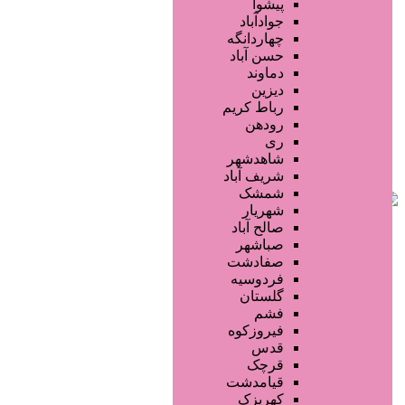
فروشگاه ها
پیشوا
محصولات آرایشی
جوادآباد
تجهیزات سالن زیبایی
چهاردانگه
محصولات پوست
حسن آباد
محصولات مو
دماوند
خدمات دندانپزشکی
دیزین
سایر خدمات
رباط کریم
رودهن
ری
شاهدشهر
شریف آباد
شمشک
شهریار
صالح آباد
صباشهر
صفادشت
فردوسیه
گلستان
فشم
فیروزکوه
قدس
قرچک
قیامدشت
کهریزک