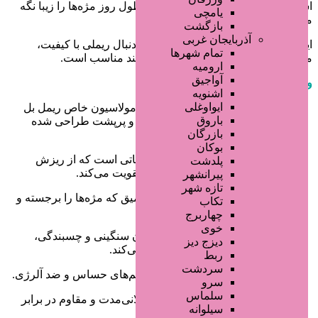
اشک و شرایط آب و هوایی است و در طول روز مژه‌ها را زیبا نگه
یامچی
می‌دارد.
بازگشت
آذربایجان غربی
این محصول به‌ویژه برای افرادی که به دنبال ریملی با کیفیت،
تمام شهر‌ها
ماندگاری طولانی، و بدون سنگینی هستند مناسب است.
ارومیه
آواجیق
ویژگی‌ها:
اشنویه
ایواوغلی
حجم‌دهنده و بلندکننده مژه‌ها:
فرمولاسیون خاص ریمل بل
باروق
فول لش برای ایجاد مژه‌های بلند و پرپشت طراحی شده
بازرگان
است.
بوکان
ترکیبات تقویت‌کننده:
حاوی ترکیباتی است که از ریزش
پلدشت
مژه‌ها جلوگیری کرده و آن‌ها را تقویت می‌کند.
پیرانشهر
تازه شهر
رنگ مشکی غنی:
رنگ مشکی عمیق که مژه‌ها را برجسته و
تکاب
چشم‌ها را جذاب‌تر می‌کند.
چهاربرج
خوی
ساختار ابریشمی و یکدست:
بدون سنگینی و چسبندگی،
دیزج دیز
مژه‌ها را به صورت طبیعی جدا می‌کند.
ربط
سردشت
ضد حساسیت:
مناسب برای چشم‌های حساس و ضد آلرژی.
سرو
سلماس
مقاوم در برابر ریزش اشک:
طولانی‌مدت و مقاوم در برابر
سیلوانه
اشک و شرایط محیطی.