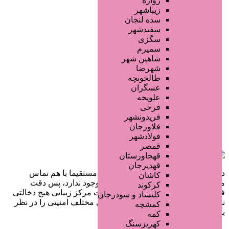
زواره
زیباشهر
سده لنجان
سفیدشهر
سگزی
سمیرم
شاهین شهر
شهرضا
طالخونچه
عسگران
علویجه
فرخی
فریدونشهر
فلاورجان
فولادشهر
قمصر
قهجاورستان
قهدیرجان
در سایت تبلیغاتی مرکز زیبایی کاربران مستقیما با هم تماس
کاشان
می‌گیرند و هیچ واسطه‌ای در این میان وجود ندارد، پس دقت
کرکوند
فرمایید که در خرید و فروشِ شما سایت مرکز زیبایی هیچ دخالتی
کلیشاد و سودرجان
نداشته و کاربران باید خودشان جنبه‌های مختلف امنیتی را در نظر
کمشچه
بگیرند.
کمه
کهریزسنگ