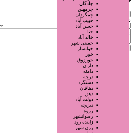
گزارش مشکل آگهی
چادگان
چرمهین
×
چمگردان
دلیل‌های پیش‌فرض:
حبیب آباد
حسن آباد
حنا
خالد آباد
خمینی شهر
لغو
ارسال گزارش
خوانسار
خور
خورزوق
داران
دامنه
درچه
دستگرد
دهاقان
دهق
دولت آباد
دیزیچه
رزوه
رضوانشهر
زاینده رود
زرن شهر