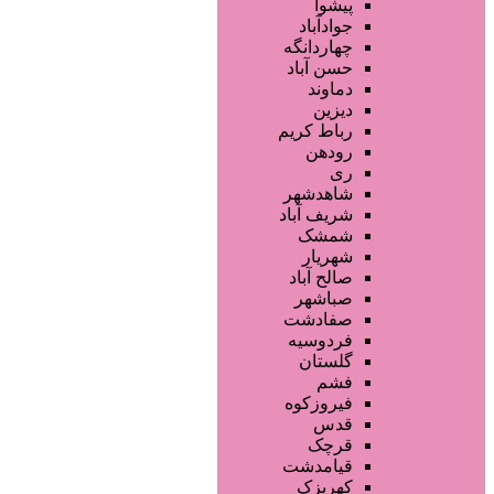
فروشگاه ها
پیشوا
محصولات پوست
جوادآباد
محصولات مو
چهاردانگه
محصولات آرایشی
حسن آباد
تجهیزات سالن زیبایی
دماوند
خدمات دندانپزشکی
دیزین
سایر خدمات
رباط کریم
رودهن
ری
شاهدشهر
شریف آباد
شمشک
شهریار
صالح آباد
صباشهر
صفادشت
فردوسیه
گلستان
فشم
فیروزکوه
قدس
قرچک
قیامدشت
کهریزک