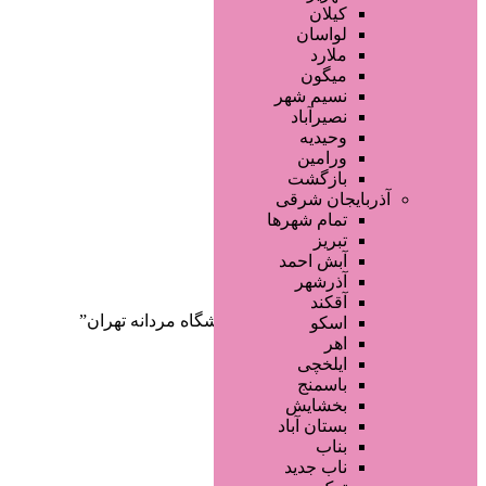
صفحه اصلی
کیلان
آگهی انبوه
لواسان
طراحی سایت
ملارد
صفحه اختصاصی
میگون
لیست سایتهای تبلیغاتی
نسیم شهر
نصیرآباد
وحیدیه
ورامین
بازگشت
آذربایجان شرقی
تمام شهر‌ها
تبریز
دسته‌بندی‌ها
آبش احمد
ثبت آگهی
آذرشهر
آقکند
خانه
/ محصولات برچسب خورده “آرایشگاه مردانه تهران”
اسکو
اهر
ایلخچی
باسمنج
بخشایش
بستان آباد
بناب
ناب جدید