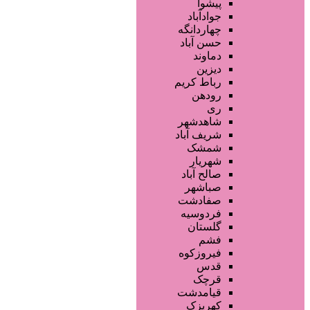
فروشگاه ها
پیشوا
تجهیزات سالن زیبایی
جوادآباد
محصولات پوست
چهاردانگه
محصولات مو
حسن آباد
محصولات آرایشی
دماوند
خدمات دندانپزشکی
دیزین
سایر خدمات
رباط کریم
رودهن
ری
شاهدشهر
شریف آباد
شمشک
شهریار
صالح آباد
صباشهر
صفادشت
فردوسیه
گلستان
فشم
فیروزکوه
قدس
قرچک
قیامدشت
کهریزک