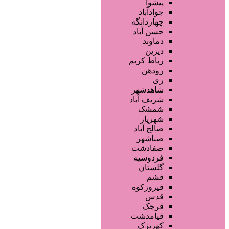
فروشگاه ها
پیشوا
محصولات آرایشی
جوادآباد
تجهیزات سالن زیبایی
چهاردانگه
محصولات پوست
حسن آباد
محصولات مو
دماوند
خدمات دندانپزشکی
دیزین
سایر خدمات
رباط کریم
رودهن
ری
شاهدشهر
شریف آباد
شمشک
شهریار
صالح آباد
صباشهر
صفادشت
فردوسیه
گلستان
فشم
فیروزکوه
قدس
قرچک
قیامدشت
کهریزک