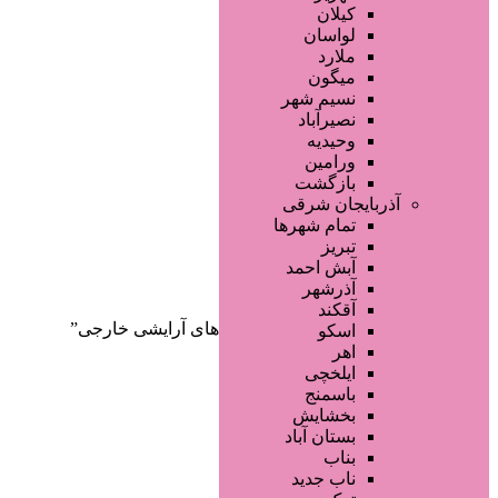
صفحه اصلی
کیلان
آگهی انبوه
لواسان
طراحی سایت
ملارد
صفحه اختصاصی
میگون
لیست سایتهای تبلیغاتی
نسیم شهر
نصیرآباد
وحیدیه
ورامین
بازگشت
آذربایجان شرقی
تمام شهر‌ها
تبریز
دسته‌بندی‌ها
آبش احمد
ثبت آگهی
آذرشهر
آقکند
خانه
/ محصولات برچسب خورده “برندهای آرایشی خارجی”
اسکو
اهر
ایلخچی
باسمنج
بخشایش
بستان آباد
بناب
ناب جدید