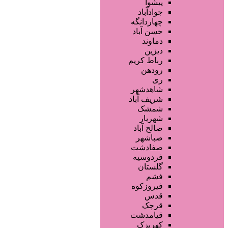
خدمات دندانپزشکی
پیشوا
ماساژ و اسپا
جوادآباد
خدمات لیزر و رفع موهای زائد
چهاردانگه
کلینیک های زیبایی پزشکی
حسن آباد
آرایش دائم
دماوند
خدمات مژه
دیزین
سایر خدمات
رباط کریم
رودهن
ری
شاهدشهر
شریف آباد
شمشک
شهریار
صالح آباد
صباشهر
صفادشت
فردوسیه
گلستان
فشم
فیروزکوه
قدس
قرچک
قیامدشت
کهریزک