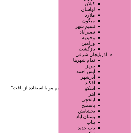
صفحه اصلی
کیلان
آگهی انبوه
لواسان
طراحی سایت
ملارد
صفحه اختصاصی
میگون
لیست سایتهای تبلیغاتی
نسیم شهر
نصیرآباد
وحیدیه
ورامین
بازگشت
آذربایجان شرقی
تمام شهر‌ها
تبریز
دسته‌بندی‌ها
آبش احمد
ثبت آگهی
آذرشهر
آقکند
خانه
/ محصولات برچسب خورده “ترمیم مو با استفاده از بافت”
اسکو
اهر
ایلخچی
باسمنج
بخشایش
بستان آباد
بناب
ناب جدید