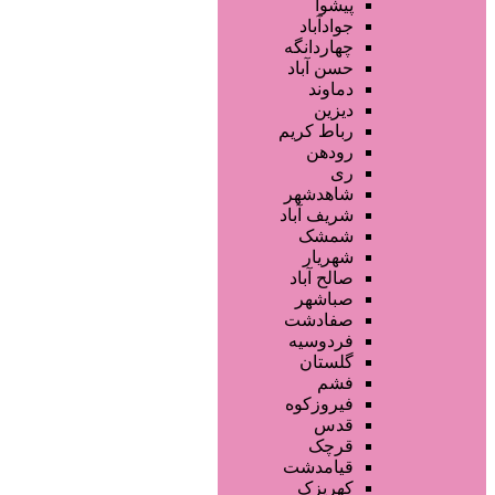
آموزش خدمات زیبایی
پیشوا
فروشگاه ها
جوادآباد
محصولات آرایشی
چهاردانگه
تجهیزات سالن زیبایی
حسن آباد
محصولات پوست
دماوند
محصولات مو
دیزین
سایر خدمات
رباط کریم
رودهن
ری
شاهدشهر
شریف آباد
شمشک
شهریار
صالح آباد
صباشهر
صفادشت
فردوسیه
گلستان
فشم
فیروزکوه
قدس
قرچک
قیامدشت
کهریزک