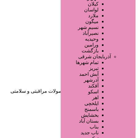
صفحه اصلی
کیلان
آگهی انبوه
لواسان
طراحی سایت
ملارد
صفحه اختصاصی
میگون
لیست سایتهای تبلیغاتی
نسیم شهر
نصیرآباد
وحیدیه
ورامین
بازگشت
آذربایجان شرقی
تمام شهر‌ها
تبریز
دسته‌بندی‌ها
آبش احمد
ثبت آگهی
آذرشهر
آقکند
خانه
/ محصولات برچسب خورده “محصولات مراقبتی و سلامتی
اسکو
نفیس بیوتی”
اهر
ایلخچی
باسمنج
بخشایش
بستان آباد
بناب
ناب جدید