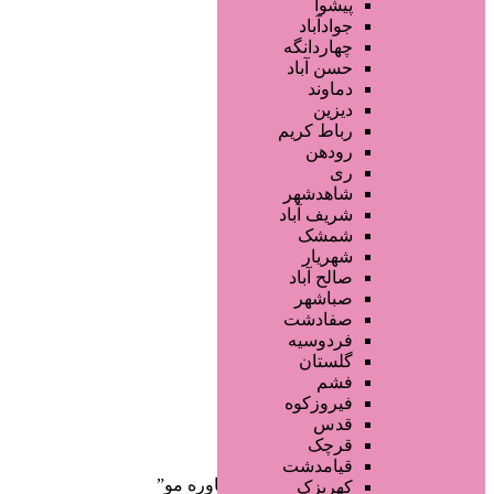
آموزش خدمات زیبایی
پیشوا
فروشگاه ها
جوادآباد
محصولات آرایشی
چهاردانگه
تجهیزات سالن زیبایی
حسن آباد
محصولات پوست
دماوند
محصولات مو
دیزین
سایر خدمات
رباط کریم
رودهن
ری
شاهدشهر
شریف آباد
شمشک
شهریار
صالح آباد
صفحه اصلی
صباشهر
آگهی انبوه
صفادشت
طراحی سایت
فردوسیه
صفحه اختصاصی
گلستان
لیست سایتهای تبلیغاتی
فشم
فیروزکوه
دسته‌بندی‌ها
قدس
ثبت آگهی
قرچک
قیامدشت
خانه
/ محصولات برچسب خورده “مشاوره مو”
کهریزک