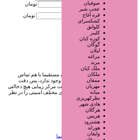
صوفیان
کمترین قیمت
تومان
عجب شیر
قره آغاج
بیشترین قیمت
تومان
کشکسرای
کلوانق
جستجو
کلیبر
کوزه کنان
گوگان
لیلان
مراغه
مرند
ملک کیان
ملکان
در سایت تبلیغاتی مرکز زیبایی کاربران مستقیما با هم تماس
ممقان
می‌گیرند و هیچ واسطه‌ای در این میان وجود ندارد، پس دقت
مهربان
فرمایید که در خرید و فروشِ شما سایت مرکز زیبایی هیچ دخالتی
میانه
نداشته و کاربران باید خودشان جنبه‌های مختلف امنیتی را در نظر
نظرکهریزی
بگیرند.
هادی شهر
هرگلان
هریس
دسترسی سریع
هشترود
هوراند
وایقان
صفحه اختصاصی کسب و کار شما
ورزقان