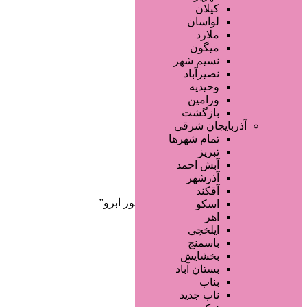
صفحه اصلی
کیلان
آگهی انبوه
لواسان
طراحی سایت
ملارد
صفحه اختصاصی
میگون
لیست سایتهای تبلیغاتی
نسیم شهر
نصیرآباد
وحیدیه
ورامین
بازگشت
آذربایجان شرقی
تمام شهر‌ها
تبریز
دسته‌بندی‌ها
آبش احمد
ثبت آگهی
آذرشهر
آقکند
خانه
/ محصولات برچسب خورده “هاشور ابرو”
اسکو
اهر
ایلخچی
باسمنج
بخشایش
بستان آباد
بناب
ناب جدید