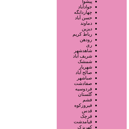
تجهیزات سالن زیبایی
پیشوا
محصولات پوست
جوادآباد
محصولات مو
چهاردانگه
خدمات دندانپزشکی
حسن آباد
ماساژ و اسپا
دماوند
خدمات لیزر و رفع موهای زائد
دیزین
سایر خدمات
رباط کریم
رودهن
ری
شاهدشهر
شریف آباد
شمشک
شهریار
صالح آباد
صباشهر
صفادشت
فردوسیه
گلستان
فشم
فیروزکوه
قدس
قرچک
قیامدشت
کهریزک