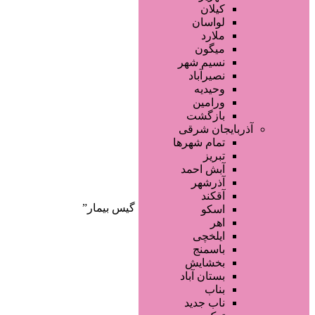
صفحه اصلی
کیلان
آگهی انبوه
لواسان
طراحی سایت
ملارد
صفحه اختصاصی
میگون
لیست سایتهای تبلیغاتی
نسیم شهر
نصیرآباد
وحیدیه
ورامین
بازگشت
آذربایجان شرقی
تمام شهر‌ها
تبریز
دسته‌بندی‌ها
آبش احمد
ثبت آگهی
آذرشهر
آقکند
خانه
/ محصولات برچسب خورده “کلاه گیس بیمار”
اسکو
اهر
ایلخچی
باسمنج
بخشایش
بستان آباد
بناب
ناب جدید