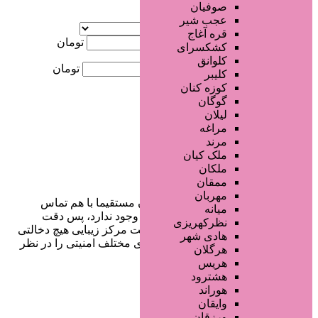
صوفیان
آگهی ویژه
عجب شیر
موقعیت
قره آغاج
کمترین قیمت
تومان
کشکسرای
کلوانق
بیشترین قیمت
تومان
کلیبر
کوزه کنان
جستجو
گوگان
لیلان
مراغه
مرند
ملک کیان
ملکان
ممقان
مهربان
در سایت تبلیغاتی مرکز زیبایی کاربران مستقیما با هم تماس
میانه
می‌گیرند و هیچ واسطه‌ای در این میان وجود ندارد، پس دقت
نظرکهریزی
فرمایید که در خرید و فروشِ شما سایت مرکز زیبایی هیچ دخالتی
هادی شهر
نداشته و کاربران باید خودشان جنبه‌های مختلف امنیتی را در نظر
هرگلان
بگیرند.
هریس
هشترود
هوراند
وایقان
دسترسی سریع
ورزقان