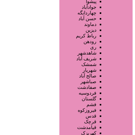
تجهیزات سالن زیبایی
پیشوا
محصولات پوست
جوادآباد
محصولات مو
چهاردانگه
خدمات دندانپزشکی
حسن آباد
ماساژ و اسپا
دماوند
خدمات لیزر و رفع موهای زائد
دیزین
سایر خدمات
رباط کریم
رودهن
ری
شاهدشهر
شریف آباد
شمشک
شهریار
صالح آباد
صباشهر
صفادشت
فردوسیه
گلستان
فشم
فیروزکوه
قدس
قرچک
قیامدشت
کهریزک