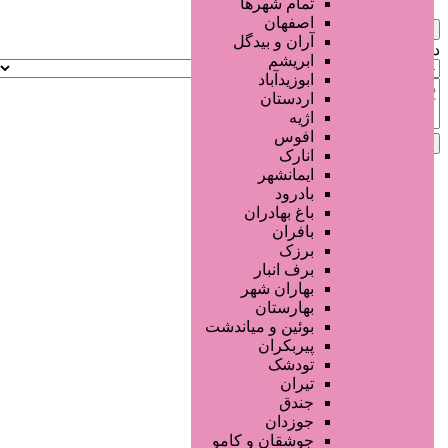
تمام شهر‌ها
اصفهان
×
آران و بیدگل
دلیل‌های پیش‌فرض:
ابریشم
ابوزیدآباد
اردستان
اژیه
افوس
لغو
ارسال گزارش
انارک
ایمانشهر
بادرود
باغ بهادران
بافران
برزک
برف انبار
بهاران شهر
بهارستان
بوئین و میاندشت
پیربکران
تودشک
تیران
جندق
جوزدان
جوشقان و کامو