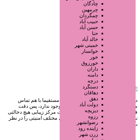
چادگان
چرمهین
چمگردان
حبیب آباد
حسن آباد
حنا
خالد آباد
خمینی شهر
خوانسار
خور
خورزوق
داران
دامنه
درچه
دستگرد
دهاقان
دهق
در سایت تبلیغاتی مرکز زیبایی کاربران مستقیما با هم تماس
دولت آباد
می‌گیرند و هیچ واسطه‌ای در این میان وجود ندارد، پس دقت
دیزیچه
فرمایید که در خرید و فروشِ شما سایت مرکز زیبایی هیچ دخالتی
رزوه
نداشته و کاربران باید خودشان جنبه‌های مختلف امنیتی را در نظر
رضوانشهر
بگیرند.
زاینده رود
زرن شهر