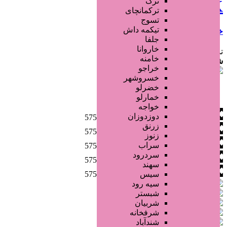
ترک
5757K
ترکمانچای
تسوج
تیکمه داش
خراسان رضوی
مشهد
جلفا
خاروانا
تماس بگیرید
خامنه
شماره آگهی:
2823
خراجو
خسروشهر
خضرلو
خمارلو
خواجه
دوزدوزان
زرنق
زنوز
سراب
سردرود
سهند
سیس
سیه رود
شبستر
شربیان
شرفخانه
شندآباد