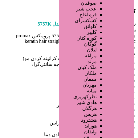
صوفیان
عجب شیر
توضیحات آگهی
قره آغاج
کشکسرای
نام محصول :
اتو مو پرومكس كراتينه مدل 5757K
کلوانق
برند :
پرومکس promax
کلیبر
مدل :
اتو مو و حالت دهنده مو مدل 5757K پرومکس promax
کوزه کنان
keratin hair straightener 5757k tourmaline power ceramic
گوگان
technology
لیلان
ویژگی ها :
مراغه
✅صفحات با روکش کراتین (عالی جهت کراتینه کردن مو)
مرند
✅قابلیت تنظیم دما از ۱۳۰ الی ۲۳۰ درجه سانتی‌گراد
ملک کیان
✅پخش یکنواخت حرارت
ملکان
✅بیشینه دما : ۲۳۰
ممقان
✅قدرت دستگاه : ۵۵ وات
مهربان
✅صفحه تخت
میانه
✅دارای بدنه ی ضد لغزش
نظرکهریزی
✅پهنای صفحه: ۲۶ میلیمتر
هادی شهر
✅ابعاد : طول 31 و عرض 3.2 سانتی متر
هرگلان
✅وزن : 700 گرم
هریس
✅کیف نگهداری با لایه‌ی داخلی نسوز
هشترود
✅دارای صفحات سرامیکی با روکش کراتین
هوراند
✅مدت زمان گرم شدن ۳۰ ثانیه
وایقان
✅دارای نشانگر های LED برای نشان دادن دما
ورزقان