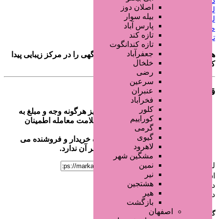
دامه های رند و خاص
اصلان دوز
لوازم آرایش اورجینال
بیله سوار
لوازم آرایش لوکس
پارس آباد
طراحی پست اینستاگرام
تازه کند
ترمیم مو در یک جلسه
تازه کندانگوت
جعفرآباد
هنگام تماس فراموش نکنید که بگویید آگهی را در
مرکز زیبایی
پیدا
خلخال
کرده اید!
رضی
سرعین
قوانین معامله
عنبران
فخرآباد
کلور
بازدید کنندگان گرامی قبل از واریز هرگونه وجه و مبلغ به
کوراییم
حساب آگهی دهنده از صحت و سلامت معامله اطمینان
گرمی
حاصل نمائید.
گیوی
کلیه معاملات انجام شده به عهده خریدار و فروشنده می
لاهرود
باشد و مرکز زیبایی هیچ نظارتی بر آن ندارد.
مشگین شهر
نمین
لینک اشتراک گذاری
نیر
اشتراک گذاری
هشتجین
در حال بارگذاری...
هیر
در حال بارگذاری...
بازگشت
اصفهان
گزارش مشکل آگهی