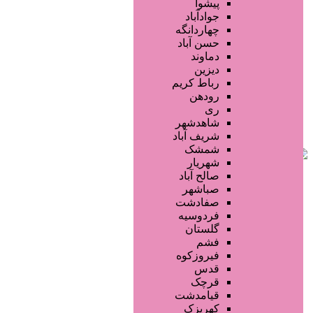
محصولات مو
پیشوا
خدمات دندانپزشکی
جوادآباد
ماساژ و اسپا
چهاردانگه
خدمات لیزر و رفع موهای زائد
حسن آباد
کلینیک های زیبایی پزشکی
دماوند
آرایش دائم
دیزین
سایر خدمات
رباط کریم
رودهن
ری
شاهدشهر
شریف آباد
شمشک
شهریار
صالح آباد
صباشهر
صفادشت
فردوسیه
گلستان
فشم
فیروزکوه
قدس
قرچک
قیامدشت
کهریزک