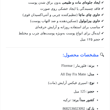
✔
ایجاد جلوه‌ای مات و طبیعی
بدون براق شدن پوست
✔ فاقد چسبندگی یا ایجاد خشکی روی صورت
✔
حاوی چای ماچا
(تنظیم‌کننده چربی و آنتی‌اکسیدان قوی)
✔
حاوی بیزابولول
(تسکین‌دهنده و ضد التهاب پوست)
✔ مناسب برای استفاده روزانه و آرایش حرفه‌ای
✔ ایده‌آل برای انواع پوست به‌ویژه پوست‌های چرب و مختلط
✔ حجم ۱۲۵ میل
🔍
مشخصات محصول:
برند:
فلورمار | Flormar
مدل:
All Day Fix Matte
نوع:
اسپری فیکس آرایش (مات)
حجم:
125 میل
کشور مبدأ برند:
ترکیه
بارکد:
8682536023092