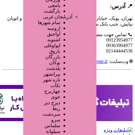
یامچی
س:
بازگشت
آذربایجان غربی
ونک، خیابان سردار جنگل، بین خیابان میرزا بابایی و اتوبان
تمام شهر‌ها
ب بانک سپه، پلاک ۱۵۱
ارومیه
آواجیق
 جهت مشاوره رایگان:
اشنویه
0912
0936
ایواوغلی
0214
باروق
بازرگان
ایت:
hairone.ir
بوکان
پلدشت
پیرانشهر
تازه شهر
تکاب
چهاربرج
خوی
دیزج دیز
ربط
سردشت
سرو
سلماس
سیلوانه