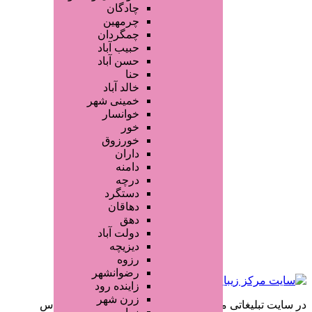
چادگان
چرمهین
چمگردان
حبیب آباد
حسن آباد
حنا
خالد آباد
خمینی شهر
خوانسار
خور
خورزوق
داران
دامنه
درچه
دستگرد
دهاقان
دهق
دولت آباد
دیزیچه
رزوه
رضوانشهر
زاینده رود
زرن شهر
تبلیغاتی مرکز زیبایی کاربران مستقیما با هم تماس