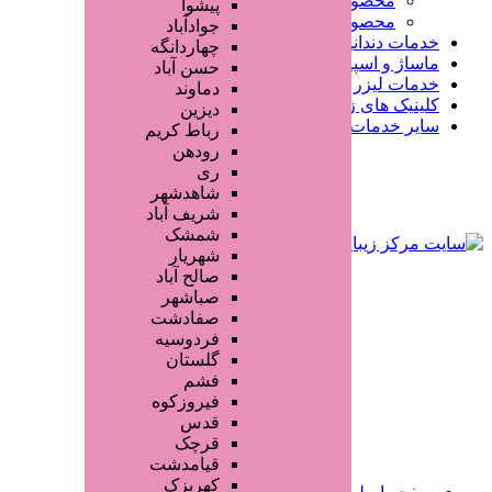
محصولات پوست
پیشوا
محصولات مو
جوادآباد
مات دندانپزشکی
چهاردانگه
ساژ و اسپا
حسن آباد
مات لیزر و رفع موهای زائد
دماوند
ینیک های زیبایی پزشکی
دیزین
یر خدمات
رباط کریم
رودهن
ری
شاهدشهر
شریف آباد
شمشک
شهریار
صالح آباد
صباشهر
صفادشت
فردوسیه
گلستان
فشم
فیروزکوه
قدس
قرچک
قیامدشت
کهریزک