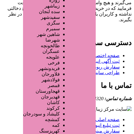
زواره
 و هیچ واسطه‌ای در این میان وجود ندارد، پس دقت
زیباشهر
که در خرید و فروشِ شما سایت مرکز زیبایی هیچ دخالتی
سده لنجان
 کاربران باید خودشان جنبه‌های مختلف امنیتی را در نظر
سفیدشهر
سگزی
سمیرم
شاهین شهر
شهرضا
سی سریع
طالخونچه
عسگران
حه اختصاصی کسب و کار شما
علویجه
ت آگهی انبوه تبلیغاتی
فرخی
ارش رپورتاژ آگهی
فریدونشهر
احی سایت : ققنوس پارس
فلاورجان
فولادشهر
ا ما
قمصر
قهجاورستان
قهدیرجان
ماس:
02191304320
کاشان
کرکوند
کلیشاد و سودرجان
حه اصلی
کمشچه
ت تبلیغ انبوه
کمه
ارش مینی سایت
کهریزسنگ