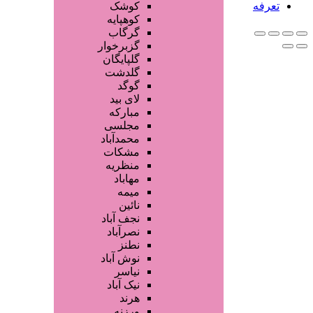
رفه
کوشک
کوهپایه
گرگاب
گزبرخوار
گلپایگان
گلدشت
گوگد
لای بید
مبارکه
مجلسی
محمدآباد
مشکات
منظریه
مهاباد
میمه
نائین
نجف آباد
نصرآباد
نطنز
نوش آباد
نیاسر
نیک آباد
هرند
ورزنه