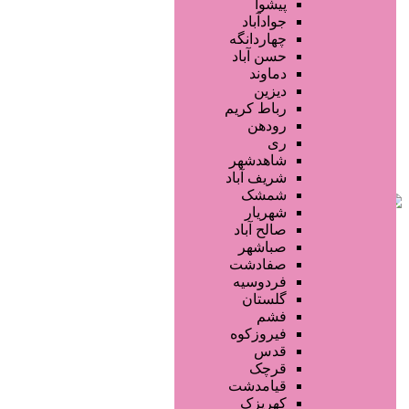
فروشگاه ها
پیشوا
محصولات مو
جوادآباد
محصولات آرایشی
چهاردانگه
تجهیزات سالن زیبایی
حسن آباد
محصولات پوست
دماوند
خدمات دندانپزشکی
دیزین
سایر خدمات
رباط کریم
رودهن
ری
شاهدشهر
شریف آباد
شمشک
شهریار
صالح آباد
صباشهر
صفادشت
فردوسیه
گلستان
فشم
فیروزکوه
قدس
قرچک
قیامدشت
کهریزک