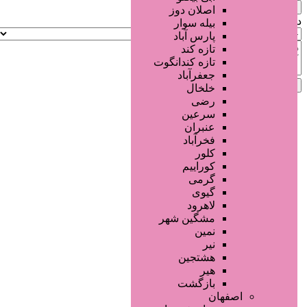
×
اصلان دوز
دلیل‌های پیش‌فرض:
بیله سوار
پارس آباد
تازه کند
تازه کندانگوت
جعفرآباد
لغو
ارسال گزارش
خلخال
رضی
سرعین
عنبران
فخرآباد
کلور
کوراییم
گرمی
گیوی
لاهرود
مشگین شهر
نمین
نیر
هشتجین
هیر
بازگشت
اصفهان