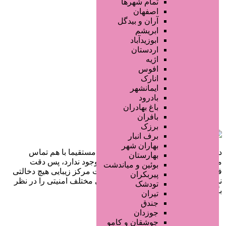
تمام شهر‌ها
اصفهان
آران و بیدگل
ابریشم
ابوزیدآباد
اردستان
اژیه
افوس
انارک
ایمانشهر
بادرود
باغ بهادران
بافران
برزک
برف انبار
بهاران شهر
در سایت تبلیغاتی مرکز زیبایی کاربران مستقیما با هم تماس
بهارستان
می‌گیرند و هیچ واسطه‌ای در این میان وجود ندارد، پس دقت
بوئین و میاندشت
فرمایید که در خرید و فروشِ شما سایت مرکز زیبایی هیچ دخالتی
پیربکران
نداشته و کاربران باید خودشان جنبه‌های مختلف امنیتی را در نظر
تودشک
بگیرند.
تیران
جندق
جوزدان
جوشقان و کامو