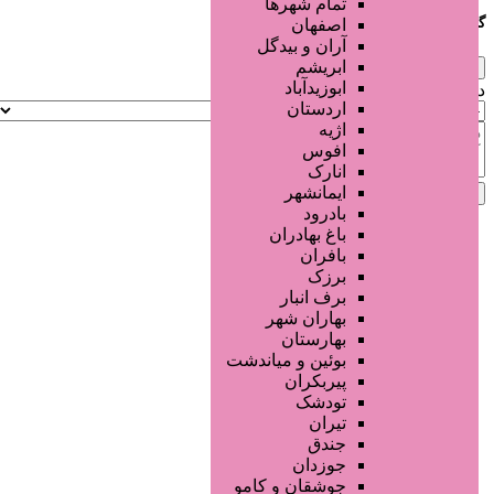
تمام شهر‌ها
گزارش مشکل آگهی
اصفهان
آران و بیدگل
ابریشم
×
ابوزیدآباد
دلیل‌های پیش‌فرض:
اردستان
اژیه
افوس
انارک
ایمانشهر
لغو
ارسال گزارش
بادرود
باغ بهادران
بافران
برزک
برف انبار
بهاران شهر
بهارستان
بوئین و میاندشت
پیربکران
تودشک
تیران
جندق
جوزدان
جوشقان و کامو