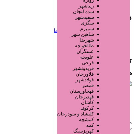
زواره
زیباشهر
سده لنجان
دسترسی سریع
سفیدشهر
سگزی
سمیرم
صفحه اختصاصی کسب و کار شما
شاهین شهر
ثبت آگهی انبوه تبلیغاتی
شهرضا
سفارش رپورتاژ آگهی
طالخونچه
طراحی سایت : ققنوس پارس
عسگران
علویجه
تماس با ما
فرخی
فریدونشهر
شماره تماس:
02191304320
فلاورجان
فولادشهر
قمصر
قهجاورستان
صفحه اصلی
قهدیرجان
ثبت تبلیغ انبوه
کاشان
سفارش مینی سایت
کرکوند
تعرفه
کلیشاد و سودرجان
کمشچه
کمه
کهریزسنگ