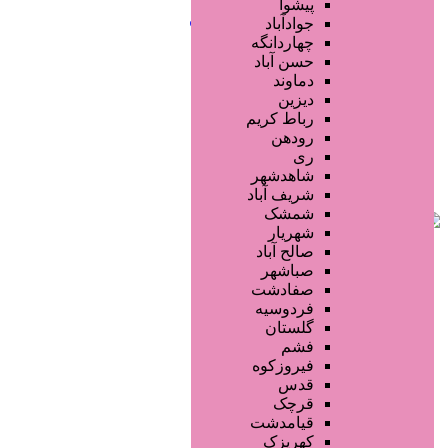
خدمات ابرو
پیشوا
خدمات تناسب اندام و زیبایی بدن
جوادآباد
خدمات پوست و زیبایی
چهاردانگه
خدمات ویژه و سیار
حسن آباد
خدمات ناخن
دماوند
خدمات مو
دیزین
سایر خدمات
رباط کریم
رودهن
ری
شاهدشهر
شریف آباد
شمشک
شهریار
صالح آباد
صباشهر
صفادشت
فردوسیه
گلستان
فشم
فیروزکوه
قدس
قرچک
قیامدشت
کهریزک