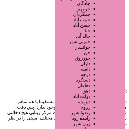
چادگان
چرمهین
چمگردان
حبیب آباد
حسن آباد
حنا
خالد آباد
خمینی شهر
خوانسار
خور
خورزوق
داران
دامنه
درچه
دستگرد
دهاقان
دهق
دولت آباد
در سایت تبلیغاتی مرکز زیبایی کاربران مستقیما با هم تماس
دیزیچه
می‌گیرند و هیچ واسطه‌ای در این میان وجود ندارد، پس دقت
رزوه
فرمایید که در خرید و فروشِ شما سایت مرکز زیبایی هیچ دخالتی
رضوانشهر
نداشته و کاربران باید خودشان جنبه‌های مختلف امنیتی را در نظر
زاینده رود
بگیرند.
زرن شهر